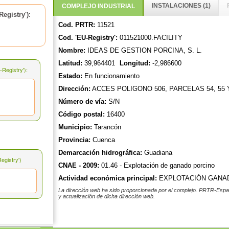
INSTALACIONES (1)
COMPLEJO INDUSTRIAL
:
egistry')
Cod. PRTR:
11521
Cod. 'EU-Registry':
011521000.FACILITY
Nombre:
IDEAS DE GESTION PORCINA, S. L.
Latitud:
39,964401
Longitud:
-2,986600
Registry'):
Estado:
En funcionamiento
Dirección:
ACCES POLIGONO 506, PARCELAS 54, 55 
Número de vía:
S/N
Código postal:
16400
Municipio:
Tarancón
Provincia:
Cuenca
Demarcación hidrográfica:
Guadiana
gistry')
CNAE - 2009:
01.46 - Explotación de ganado porcino
Actividad económica principal:
EXPLOTACIÓN GANA
La dirección web ha sido proporcionada por el complejo. PRTR-Españ
y actualización de dicha dirección web.