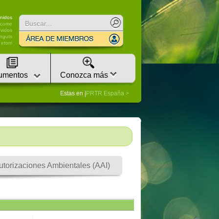
nidos
lcome
vidos
nguts
etorri
umentos
Conozca más
Estas en |
PRTR España
utorizaciones Ambientales (AAI)