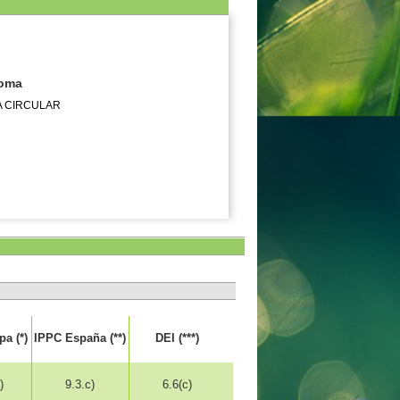
noma
A CIRCULAR
a (*)
IPPC España (**)
DEI (***)
)
9.3.c)
6.6(c)