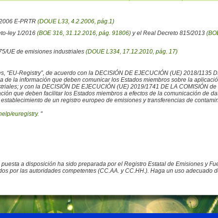
6/2006 E-PRTR
(DOUE L33, 4.2.2006, pág.1)
eto-ley 1/2016
(BOE 316, 31.12.2016, pág. 91806)
y el Real Decreto 815/2013
(BOE
/75/UE de emisiones industriales
(DOUE L334, 17.12.2010, pág. 17)
iales, “EU-Registry”, de acuerdo con la DECISIÓN DE EJECUCIÓN (UE) 2018/1135 
ncia de la información que deben comunicar los Estados miembros sobre la aplicaci
ustriales; y con la DECISIÓN DE EJECUCIÓN (UE) 2019/1741 DE LA COMISIÓN de 2
rmación que deben facilitar los Estados miembros a efectos de la comunicación de 
 establecimiento de un registro europeo de emisiones y transferencias de contamina
help/euregistry.
"
o puesta a disposición ha sido preparada por el Registro Estatal de Emisiones y 
ados por las autoridades competentes (CC.AA. y CC.HH.). Haga un uso adecuado de la