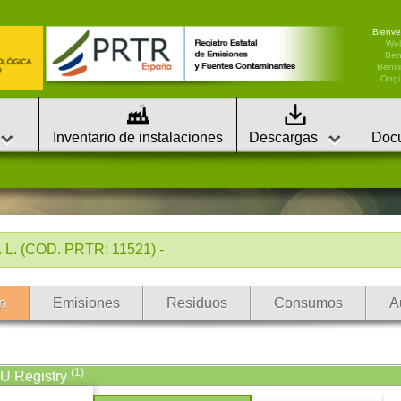
Bienve
We
Ben
Benvi
Ongi 
Inventario de instalaciones
Descargas
Doc
L. (COD. PRTR: 11521) -
n
Emisiones
Residuos
Consumos
A
(1)
EU Registry