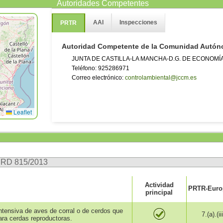
Autoridades Competentes
AAI
Inspecciones
PRTR
Autoridad Competente de la Comunidad Autó
JUNTA DE CASTILLA-LA MANCHA-D.G. DE ECONOMÍ
Teléfono: 925286971
Correo electrónico:
controlambiental@jccm.es
Leaflet
n RD 815/2013
Actividad
PRTR-Europ
principal
intensiva de aves de corral o de cerdos que
7.(a).(iii
ra cerdas reproductoras.