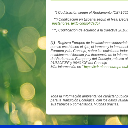
*) Codificación según el Reglamento (CE) 16
**) Codificación en España según el Real Decr
posteriores, texto consolidado)
***) Codificación de acuerdo a la Directiva 2010
(1)
.- Registro Europeo de Instalaciones Industr
que se establecen el tipo, el formato y la frecue
Europeo y del Consejo, sobre las emisiones ind
establecen el formato y la frecuencia de la info
del Parlamento Europeo y del Consejo, relativo al
91/689/CEE y 96/61/CE del Consejo.
Más información en:"
https://cdr.eionet.europa.eu/
Toda la información ambiental de carácter públic
para la Transición Ecológica, con los datos valid
sus trabajos y comentarios. Muchas gracias.