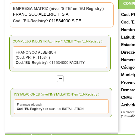
COMPL
:
EMPRESA MATRIZ (nivel 'SITE' en 'EU-Registry')
FRANCISCO ALBERICH, S.A.
Cod. P
011534000.SITE
Cod. 'EU-Registry':
Cod. 'E
Nombre
Latitud
COMPLEJO INDUSTRIAL (nivel 'FACILITY' en 'EU-Registry'):
Estado
FRANCISCO ALBERICH
Direcci
(Cod. PRTR: 11534 )
Número
Cod. 'EU-Registry':
011534000.FACILITY
Código 
Munici
Provinc
Demarca
INSTALACIONES (nivel 'INSTALLATION' en 'EU-Registry')
CNAE -
Francisco Alberich
Activid
Cod. 'EU-Registry':
011534000.INSTALLATION
La direcc
y actuali