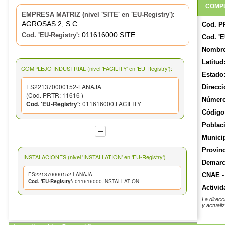
COMPL
:
EMPRESA MATRIZ (nivel 'SITE' en 'EU-Registry')
AGROSAS 2, S.C.
Cod. P
011616000.SITE
Cod. 'EU-Registry':
Cod. 'E
Nombre
Latitud
COMPLEJO INDUSTRIAL (nivel 'FACILITY' en 'EU-Registry'):
Estado
ES221370000152-LANAJA
Direcci
(Cod. PRTR: 11616 )
Número
Cod. 'EU-Registry':
011616000.FACILITY
Código 
Poblac
Munici
Provinc
INSTALACIONES (nivel 'INSTALLATION' en 'EU-Registry')
Demarca
ES221370000152-LANAJA
CNAE -
Cod. 'EU-Registry':
011616000.INSTALLATION
Activid
La direcc
y actuali