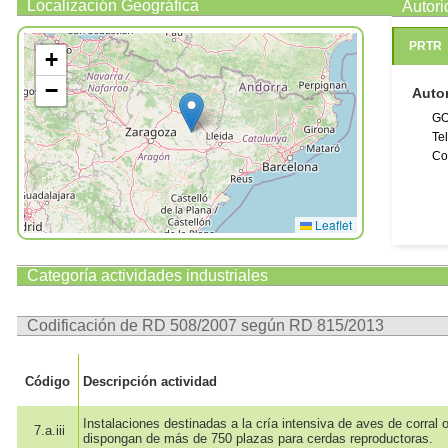
Localización Geográfica
Autor
PRTR
+
−
Auto
GO
Te
Co
Leaflet
Categoría actividades industriales
Codificación de RD 508/2007 según RD 815/2013
Código
Descripción actividad
Instalaciones destinadas a la cría intensiva de aves de corral
7.a.iii
dispongan de más de 750 plazas para cerdas reproductoras.