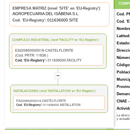
COMPL
:
EMPRESA MATRIZ (nivel 'SITE' en 'EU-Registry')
AGROPECUARIA DEL ISÁBENA S.L.
Cod. P
011636000.SITE
Cod. 'EU-Registry':
Cod. 'E
Nombre
Latitud
COMPLEJO INDUSTRIAL (nivel 'FACILITY' en 'EU-Registry'):
Estado
ES220850000016-CASTELFLORITE
Direcci
(Cod. PRTR: 11636 )
Número
Cod. 'EU-Registry':
011636000.FACILITY
Código 
Poblac
Munici
Provinc
INSTALACIONES (nivel 'INSTALLATION' en 'EU-Registry')
Demarca
ES220850000016-CASTELFLORITE
CNAE -
Cod. 'EU-Registry':
011636000.INSTALLATION
Activid
La direcc
y actuali