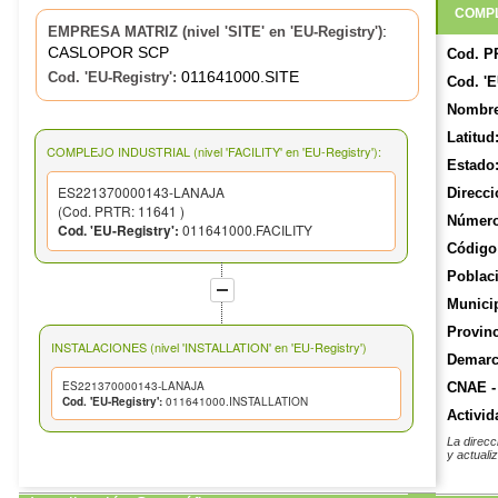
COMPL
:
EMPRESA MATRIZ (nivel 'SITE' en 'EU-Registry')
CASLOPOR SCP
Cod. P
011641000.SITE
Cod. 'EU-Registry':
Cod. 'E
Nombre
Latitud
COMPLEJO INDUSTRIAL (nivel 'FACILITY' en 'EU-Registry'):
Estado
ES221370000143-LANAJA
Direcci
(Cod. PRTR: 11641 )
Número
Cod. 'EU-Registry':
011641000.FACILITY
Código 
Poblac
Munici
Provinc
INSTALACIONES (nivel 'INSTALLATION' en 'EU-Registry')
Demarca
ES221370000143-LANAJA
CNAE -
Cod. 'EU-Registry':
011641000.INSTALLATION
Activid
La direcc
y actuali