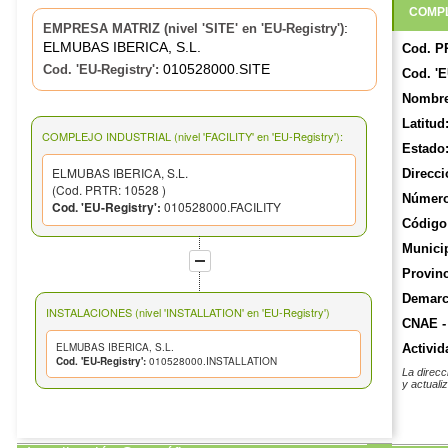
COMPL
:
EMPRESA MATRIZ (nivel 'SITE' en 'EU-Registry')
ELMUBAS IBERICA, S.L.
Cod. P
010528000.SITE
Cod. 'EU-Registry':
Cod. 'E
Nombre
Latitud
COMPLEJO INDUSTRIAL (nivel 'FACILITY' en 'EU-Registry'):
Estado
ELMUBAS IBERICA, S.L.
Direcci
(Cod. PRTR: 10528 )
Número
Cod. 'EU-Registry':
010528000.FACILITY
Código 
Munici
Provinc
Demarca
INSTALACIONES (nivel 'INSTALLATION' en 'EU-Registry')
CNAE -
ELMUBAS IBERICA, S.L.
Activid
Cod. 'EU-Registry':
010528000.INSTALLATION
La direcc
y actuali