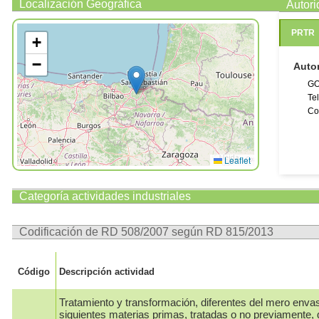
Localización Geográfica
Autor
PRTR
+
−
Auto
GO
Te
Co
Leaflet
Categoría actividades industriales
Codificación de RD 508/2007 según RD 815/2013
Código
Descripción actividad
Tratamiento y transformación, diferentes del mero enva
siguientes materias primas, tratadas o no previamente, 