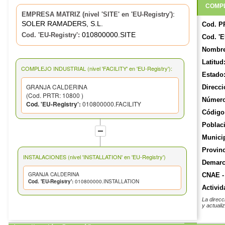
COMPL
:
EMPRESA MATRIZ (nivel 'SITE' en 'EU-Registry')
SOLER RAMADERS, S.L.
Cod. P
010800000.SITE
Cod. 'EU-Registry':
Cod. 'E
Nombre
Latitud
COMPLEJO INDUSTRIAL (nivel 'FACILITY' en 'EU-Registry'):
Estado
GRANJA CALDERINA
Direcci
(Cod. PRTR: 10800 )
Número
Cod. 'EU-Registry':
010800000.FACILITY
Código 
Poblac
Munici
Provinc
INSTALACIONES (nivel 'INSTALLATION' en 'EU-Registry')
Demarca
GRANJA CALDERINA
CNAE -
Cod. 'EU-Registry':
010800000.INSTALLATION
Activid
La direcc
y actuali