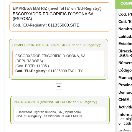
COMPL
:
EMPRESA MATRIZ (nivel 'SITE' en 'EU-Registry')
ESCORXADOR FRIGORIFIC D´OSONA SA
Cod. P
(ESFOSA)
Cod. 'E
011335000.SITE
Cod. 'EU-Registry':
Nombre
Latitud
Estado
COMPLEJO INDUSTRIAL (nivel 'FACILITY' en 'EU-Registry'):
Direcci
ESCORXADOR FRIGORÍFIC D´OSONA, SA
UGUER
(DEPURADORA)
Número
(Cod. PRTR: 11335 )
Cod. 'EU-Registry':
011335000.FACILITY
Código 
Munici
Provinc
Demarca
CNAE -
INSTALACIONES (nivel 'INSTALLATION' en 'EU-Registry')
Activid
Escorxador Frigorífic dOsona, SA (Depuradora)
Informa
Cod. 'EU-Registry':
011335000.INSTALLATION
Les aig
6 i cod
La direcc