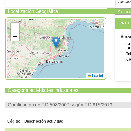
y actuali
Localización Geográfica
Autor
PRTR
+
−
Auto
GE
DE
Te
Co
Leaflet
Categoría actividades industriales
Codificación de RD 508/2007 según RD 815/2013
Código
Descripción actividad