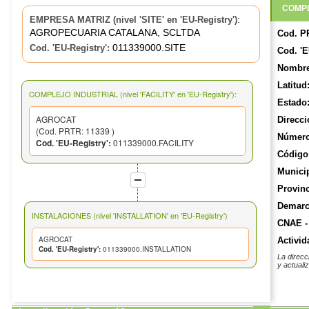
COMPL
:
EMPRESA MATRIZ (nivel 'SITE' en 'EU-Registry')
AGROPECUARIA CATALANA, SCLTDA
Cod. P
011339000.SITE
Cod. 'EU-Registry':
Cod. 'E
Nombre
Latitud
COMPLEJO INDUSTRIAL (nivel 'FACILITY' en 'EU-Registry'):
Estado
AGROCAT
Direcci
(Cod. PRTR: 11339 )
Número
Cod. 'EU-Registry':
011339000.FACILITY
Código 
Munici
Provinc
Demarca
INSTALACIONES (nivel 'INSTALLATION' en 'EU-Registry')
CNAE -
AGROCAT
Activid
Cod. 'EU-Registry':
011339000.INSTALLATION
La direcc
y actuali