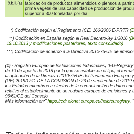
fabricación de productos alimenticios o piensos a partir 
8.b.ii.(a)
prima vegetal de una capacidad de producción de prod
superior a 300 toneladas por día
*) Codificación según el Reglamento (CE) 166/2006 E-PRTR
(
**) Codificación en España según el Real Decreto-ley 1/2016
(B
19.10.2013 y modificaciones posteriores, texto consolidado)
***) Codificación de acuerdo a la Directiva 2010/75/UE de emisio
(1)
.- Registro Europeo de Instalaciones Industriales, “EU-Re
de 10 de agosto de 2018 por la que se establecen el tipo, el for
la aplicación de la Directiva 2010/75/UE del Parlamento Europe
(UE) 2019/1741 DE LA COMISIÓN de 23 de septiembre de 2019 por l
los Estados miembros a efectos de la comunicación de datos con
relativo al establecimiento de un registro europeo de emisiones y
96/61/CE del Consejo.
Más información en:"
https://cdr.eionet.europa.eu/help/euregistry.
"