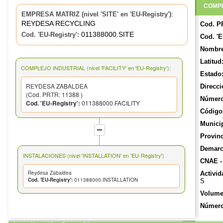
COMPL
:
EMPRESA MATRIZ (nivel 'SITE' en 'EU-Registry')
REYDESA RECYCLING
Cod. P
011388000.SITE
Cod. 'EU-Registry':
Cod. 'E
Nombre
Latitud
COMPLEJO INDUSTRIAL (nivel 'FACILITY' en 'EU-Registry'):
Estado
REYDESA ZABALDEA
Direcci
(Cod. PRTR: 11388 )
Número
Cod. 'EU-Registry':
011388000.FACILITY
Código 
Munici
Provinc
Demarca
INSTALACIONES (nivel 'INSTALLATION' en 'EU-Registry')
CNAE -
Reydesa Zabaldea
Activid
Cod. 'EU-Registry':
011388000.INSTALLATION
S
Volume
Número
Número