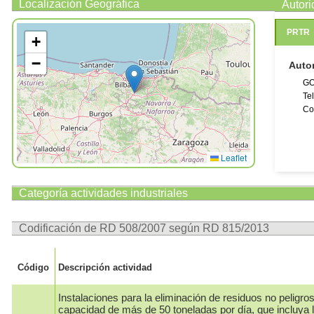
Localización Geográfica
Autor
Número
Número 
PRTR
+
La direcc
y actuali
−
Auto
GO
Te
Co
Leaflet
Categoría actividades industriales
Codificación de RD 508/2007 según RD 815/2013
Código
Descripción actividad
Instalaciones para la eliminación de residuos no peligr
capacidad de más de 50 toneladas por día, que incluya l