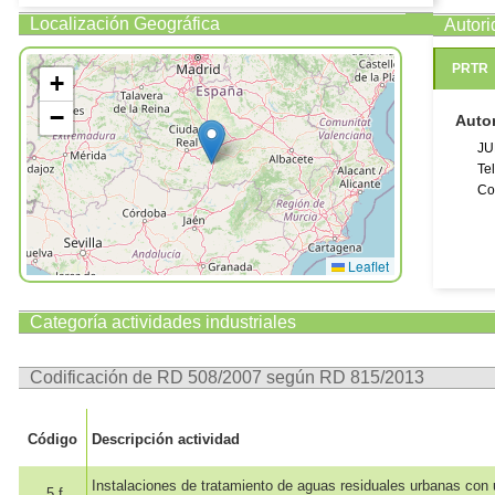
Localización Geográfica
Autor
PRTR
+
−
Auto
JU
Te
Co
Leaflet
Categoría actividades industriales
Codificación de RD 508/2007 según RD 815/2013
Código
Descripción actividad
Instalaciones de tratamiento de aguas residuales urbanas con
5.f