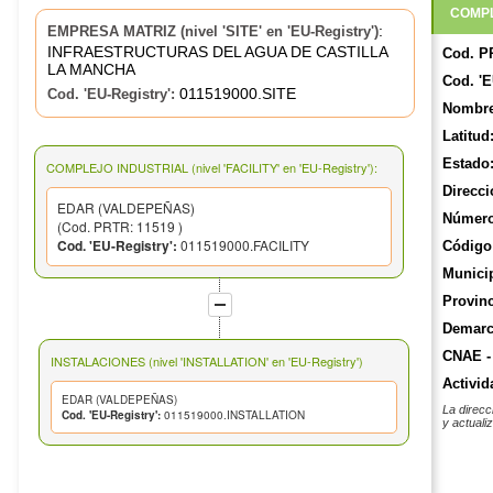
COMPL
:
EMPRESA MATRIZ (nivel 'SITE' en 'EU-Registry')
INFRAESTRUCTURAS DEL AGUA DE CASTILLA
Cod. P
LA MANCHA
Cod. 'E
011519000.SITE
Cod. 'EU-Registry':
Nombre
Latitud
Estado
COMPLEJO INDUSTRIAL (nivel 'FACILITY' en 'EU-Registry'):
Direcci
EDAR (VALDEPEÑAS)
Número
(Cod. PRTR: 11519 )
Cod. 'EU-Registry':
011519000.FACILITY
Código 
Munici
Provinc
Demarca
CNAE -
INSTALACIONES (nivel 'INSTALLATION' en 'EU-Registry')
Activid
EDAR (VALDEPEÑAS)
La direcc
Cod. 'EU-Registry':
011519000.INSTALLATION
y actuali