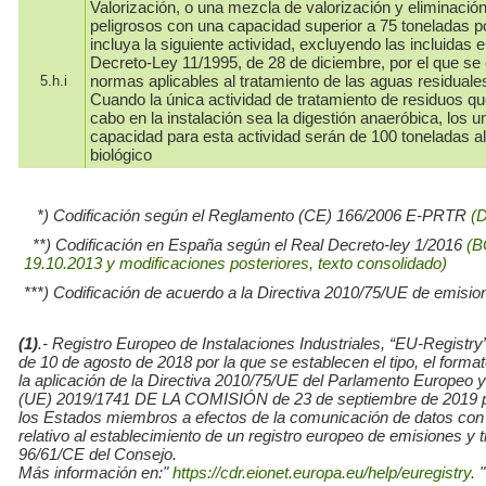
Valorización, o una mezcla de valorización y eliminació
peligrosos con una capacidad superior a 75 toneladas p
incluya la siguiente actividad, excluyendo las incluidas e
Decreto-Ley 11/1995, de 28 de diciembre, por el que se
normas aplicables al tratamiento de las aguas residuale
5.h.i
Cuando la única actividad de tratamiento de residuos qu
cabo en la instalación sea la digestión anaeróbica, los 
capacidad para esta actividad serán de 100 toneladas al
biológico
*) Codificación según el Reglamento (CE) 166/2006 E-PRTR
(
**) Codificación en España según el Real Decreto-ley 1/2016
(B
19.10.2013 y modificaciones posteriores, texto consolidado)
***) Codificación de acuerdo a la Directiva 2010/75/UE de emisio
(1)
.- Registro Europeo de Instalaciones Industriales, “EU-Re
de 10 de agosto de 2018 por la que se establecen el tipo, el for
la aplicación de la Directiva 2010/75/UE del Parlamento Europe
(UE) 2019/1741 DE LA COMISIÓN de 23 de septiembre de 2019 por l
los Estados miembros a efectos de la comunicación de datos con
relativo al establecimiento de un registro europeo de emisiones y
96/61/CE del Consejo.
Más información en:"
https://cdr.eionet.europa.eu/help/euregistry.
"