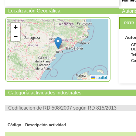
Número
Número
Localización Geográfica
Autor
Número 
La direcc
PRTR
+
y actuali
−
Auto
GE
DE
Te
Co
Leaflet
Categoría actividades industriales
Codificación de RD 508/2007 según RD 815/2013
Código
Descripción actividad