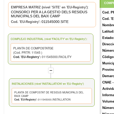
COMPL
:
EMPRESA MATRIZ (nivel 'SITE' en 'EU-Registry')
CONSORCI PER A LA GESTIO DELS RESIDUS
Cod. P
MUNICIPALS DEL BAIX CAMP
Cod. 'E
011545000.SITE
Cod. 'EU-Registry':
Nombre
Latitud
Estado
COMPLEJO INDUSTRIAL (nivel 'FACILITY' en 'EU-Registry'):
Direcci
PLANTA DE COMPOSTATGE
Número
(Cod. PRTR: 11545 )
Cod. 'EU-Registry':
011545000.FACILITY
Código 
Munici
Provinc
Demarca
CNAE -
INSTALACIONES (nivel 'INSTALLATION' en 'EU-Registry')
Activid
PLANTA DE COMPOSTAT DE RESIDUS MUNICIPALS DEL
Informa
BAIX CAMP
Cod. 'EU-Registry':
011545000.INSTALLATION
Volume
Número