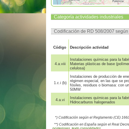
Categoría actividades industriales
Codificación de RD 508/2007 segú
Código
Descripción actividad
Instalaciones químicas para la fab
4.a.viii
Materias plásticas de base (polímero
celulosa)
Instalaciones de producción de ener
régimen especial, en las que se p
1.c.i (b)
fósiles, residuos o biomasa: con un
50MW
Instalaciones químicas para la fab
4.a.vi
Hidrocarburos halogenados
*) Codificación según el Reglamento (CE) 16
**) Codificación en España según el Real Decr
posteriores, texto consolidado)