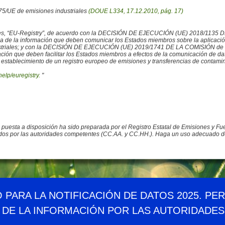
/75/UE de emisiones industriales
(DOUE L334, 17.12.2010, pág. 17)
iales, “EU-Registry”, de acuerdo con la DECISIÓN DE EJECUCIÓN (UE) 2018/1135 
ncia de la información que deben comunicar los Estados miembros sobre la aplicaci
ustriales; y con la DECISIÓN DE EJECUCIÓN (UE) 2019/1741 DE LA COMISIÓN de 2
rmación que deben facilitar los Estados miembros a efectos de la comunicación de 
 establecimiento de un registro europeo de emisiones y transferencias de contamina
help/euregistry.
"
o puesta a disposición ha sido preparada por el Registro Estatal de Emisiones y 
ados por las autoridades competentes (CC.AA. y CC.HH.). Haga un uso adecuado de la
Demográfico
Mapa web
Canales RSS
Enlaces
Accesibil
O PARA LA NOTIFICACIÓN DE DATOS 2025. PE
 DE LA INFORMACIÓN POR LAS AUTORIDADE