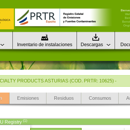
Bienve
We
Ben
Benvi
Ongi 
Inventario de instalaciones
Descargas
Doc
IALTY PRODUCTS ASTURIAS (COD. PRTR: 10625) -
n
Emisiones
Residuos
Consumos
A
(1)
EU Registry