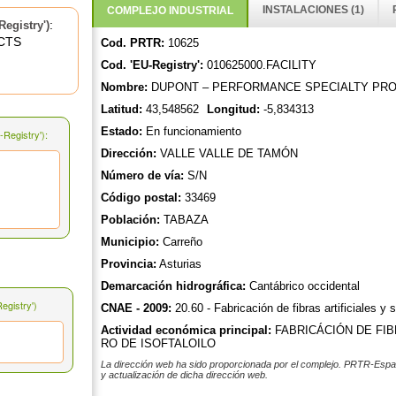
INSTALACIONES (1)
COMPLEJO INDUSTRIAL
:
egistry')
CTS
Cod. PRTR:
10625
Cod. 'EU-Registry':
010625000.FACILITY
Nombre:
DUPONT – PERFORMANCE SPECIALTY PRO
Latitud:
43,548562
Longitud:
-5,834313
Estado:
En funcionamiento
Registry'):
Dirección:
VALLE VALLE DE TAMÓN
Número de vía:
S/N
Código postal:
33469
Población:
TABAZA
Municipio:
Carreño
Provincia:
Asturias
Demarcación hidrográfica:
Cantábrico occidental
gistry')
CNAE - 2009:
20.60 - Fabricación de fibras artificiales y s
Actividad económica principal:
FABRICÁCIÓN DE FI
RO DE ISOFTALOILO
La dirección web ha sido proporcionada por el complejo. PRTR-Españ
y actualización de dicha dirección web.