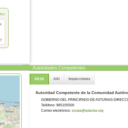
ry')
co
RT
Autoridades Competentes
AAI
Inspecciones
PRTR
Autoridad Competente de la Comunidad Autó
GOBIERNO DEL PRINCIPADO DE ASTURIAS-DIRECC
Teléfono: 985105500
Correo electrónico:
sccipa@asturias.org