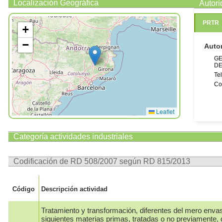
Localización Geográfica
Autor
PRTR
+
−
Auto
GE
DE
Te
Co
Leaflet
Categoría actividades industriales
Codificación de RD 508/2007 según RD 815/2013
Código
Descripción actividad
Tratamiento y transformación, diferentes del mero enva
siguientes materias primas, tratadas o no previamente, 