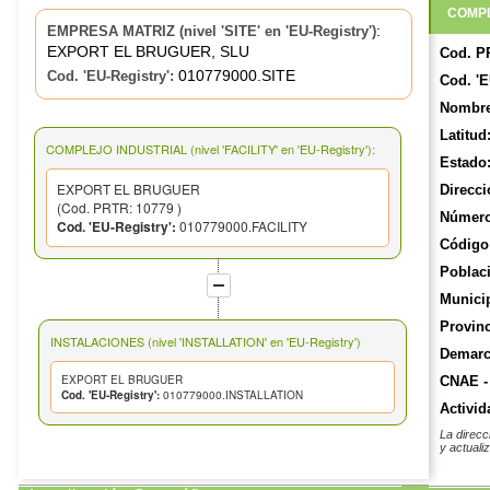
COMPL
:
EMPRESA MATRIZ (nivel 'SITE' en 'EU-Registry')
EXPORT EL BRUGUER, SLU
Cod. P
010779000.SITE
Cod. 'EU-Registry':
Cod. 'E
Nombre
Latitud
COMPLEJO INDUSTRIAL (nivel 'FACILITY' en 'EU-Registry'):
Estado
EXPORT EL BRUGUER
Direcci
(Cod. PRTR: 10779 )
Número
Cod. 'EU-Registry':
010779000.FACILITY
Código 
Poblac
Munici
Provinc
INSTALACIONES (nivel 'INSTALLATION' en 'EU-Registry')
Demarca
EXPORT EL BRUGUER
CNAE -
Cod. 'EU-Registry':
010779000.INSTALLATION
Activid
La direcc
y actuali