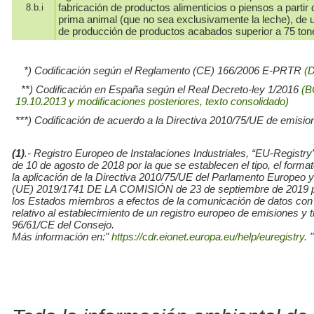
fabricación de productos alimenticios o piensos a partir 
8.b.i
prima animal (que no sea exclusivamente la leche), de
de producción de productos acabados superior a 75 ton
*) Codificación según el Reglamento (CE) 166/2006 E-PRTR
(
**) Codificación en España según el Real Decreto-ley 1/2016
(B
19.10.2013 y modificaciones posteriores, texto consolidado)
***) Codificación de acuerdo a la Directiva 2010/75/UE de emisio
(1)
.- Registro Europeo de Instalaciones Industriales, “EU-Re
de 10 de agosto de 2018 por la que se establecen el tipo, el for
la aplicación de la Directiva 2010/75/UE del Parlamento Europe
(UE) 2019/1741 DE LA COMISIÓN de 23 de septiembre de 2019 por l
los Estados miembros a efectos de la comunicación de datos con
relativo al establecimiento de un registro europeo de emisiones y
96/61/CE del Consejo.
Más información en:"
https://cdr.eionet.europa.eu/help/euregistry.
"