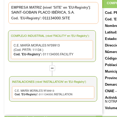
COMPL
:
EMPRESA MATRIZ (nivel 'SITE' en 'EU-Registry')
SAINT-GOBAIN PLACO IBÉRICA, S.A.
Cod. P
011134000.SITE
Cod. 'EU-Registry':
Cod. 'E
Nombre
Latitud
COMPLEJO INDUSTRIAL (nivel 'FACILITY' en 'EU-Registry'):
Estado
C.E. MARÍA MORALES Nº39913
Direcci
(Cod. PRTR: 11134 )
Número
Cod. 'EU-Registry':
011134000.FACILITY
Código 
Poblac
Munici
Provinc
INSTALACIONES (nivel 'INSTALLATION' en 'EU-Registry')
Demarca
C.E. MARÍA MORALES Nº39913
CNAE -
Cod. 'EU-Registry':
011134000.INSTALLATION
Activid
N OTR
Volume
Número