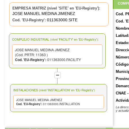
COMPL
:
EMPRESA MATRIZ (nivel 'SITE' en 'EU-Registry')
JOSE MANUEL MEDINA JIMENEZ
Cod. P
011363000.SITE
Cod. 'EU-Registry':
Cod. 'E
Nombre
Latitud
COMPLEJO INDUSTRIAL (nivel 'FACILITY' en 'EU-Registry'):
Estado
JOSE MANUEL MEDINA JIMENEZ
Direcci
(Cod. PRTR: 11363 )
Número
Cod. 'EU-Registry':
011363000.FACILITY
Código 
Munici
Provinc
Demarca
INSTALACIONES (nivel 'INSTALLATION' en 'EU-Registry')
CNAE -
JOSE MANUEL MEDINA JIMENEZ
Activid
Cod. 'EU-Registry':
011363000.INSTALLATION
La direcc
y actuali