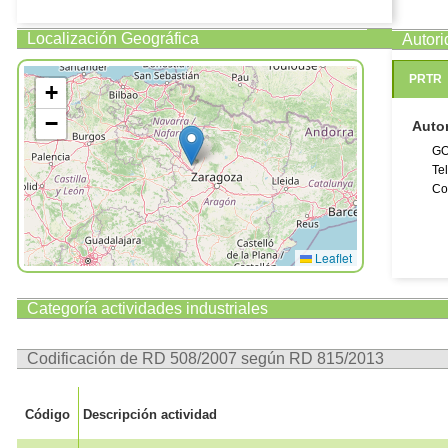
Localización Geográfica
Autor
PRTR
+
−
Auto
GO
Te
Co
Leaflet
Categoría actividades industriales
Codificación de RD 508/2007 según RD 815/2013
Código
Descripción actividad