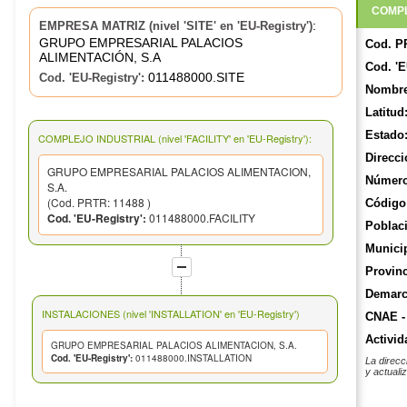
COMPL
:
EMPRESA MATRIZ (nivel 'SITE' en 'EU-Registry')
GRUPO EMPRESARIAL PALACIOS
Cod. P
ALIMENTACIÓN, S.A
Cod. 'E
011488000.SITE
Cod. 'EU-Registry':
Nombre
Latitud
Estado
COMPLEJO INDUSTRIAL (nivel 'FACILITY' en 'EU-Registry'):
Direcci
GRUPO EMPRESARIAL PALACIOS ALIMENTACION,
Número
S.A.
(Cod. PRTR: 11488 )
Código 
Cod. 'EU-Registry':
011488000.FACILITY
Poblac
Munici
Provinc
Demarca
INSTALACIONES (nivel 'INSTALLATION' en 'EU-Registry')
CNAE -
Activid
GRUPO EMPRESARIAL PALACIOS ALIMENTACION, S.A.
Cod. 'EU-Registry':
011488000.INSTALLATION
La direcc
y actuali