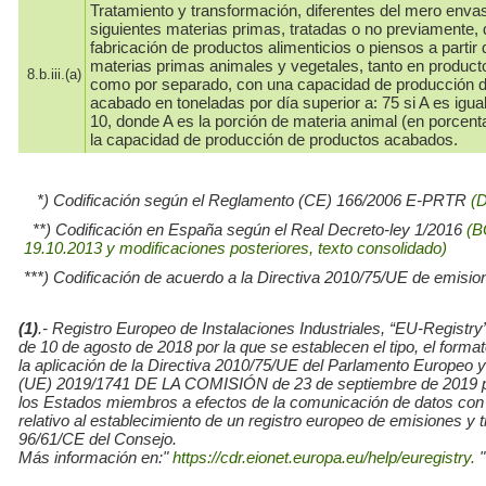
Tratamiento y transformación, diferentes del mero enva
siguientes materias primas, tratadas o no previamente, 
fabricación de productos alimenticios o piensos a partir 
materias primas animales y vegetales, tanto en produc
8.b.iii.(a)
como por separado, con una capacidad de producción 
acabado en toneladas por día superior a: 75 si A es igual
10, donde A es la porción de materia animal (en porcent
la capacidad de producción de productos acabados.
*) Codificación según el Reglamento (CE) 166/2006 E-PRTR
(
**) Codificación en España según el Real Decreto-ley 1/2016
(B
19.10.2013 y modificaciones posteriores, texto consolidado)
***) Codificación de acuerdo a la Directiva 2010/75/UE de emisio
(1)
.- Registro Europeo de Instalaciones Industriales, “EU-Re
de 10 de agosto de 2018 por la que se establecen el tipo, el for
la aplicación de la Directiva 2010/75/UE del Parlamento Europe
(UE) 2019/1741 DE LA COMISIÓN de 23 de septiembre de 2019 por l
los Estados miembros a efectos de la comunicación de datos con
relativo al establecimiento de un registro europeo de emisiones y
96/61/CE del Consejo.
Más información en:"
https://cdr.eionet.europa.eu/help/euregistry.
"