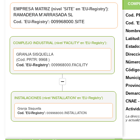
COMPL
:
EMPRESA MATRIZ (nivel 'SITE' en 'EU-Registry')
RAMADERA M'ARRASADA SL
Cod. P
009968000.SITE
Cod. 'EU-Registry':
Cod. 'E
Nombre
Latitud
COMPLEJO INDUSTRIAL (nivel 'FACILITY' en 'EU-Registry'):
Estado
GRANJA SISQUELLA
Direcci
(Cod. PRTR: 9968 )
Número
Cod. 'EU-Registry':
009968000.FACILITY
Código 
Munici
Provinc
Demarca
INSTALACIONES (nivel 'INSTALLATION' en 'EU-Registry')
CNAE -
Granja Sisquella
Activid
Cod. 'EU-Registry':
009968000.INSTALLATION
La direcc
y actuali