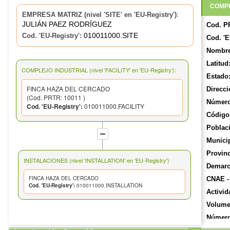
COMPL
:
EMPRESA MATRIZ (nivel 'SITE' en 'EU-Registry')
JULIÁN PAEZ RODRÍGUEZ
Cod. P
010011000.SITE
Cod. 'EU-Registry':
Cod. 'E
Nombre
Latitud
COMPLEJO INDUSTRIAL (nivel 'FACILITY' en 'EU-Registry'):
Estado
FINCA HAZA DEL CERCADO
Direcci
(Cod. PRTR: 10011 )
Número
Cod. 'EU-Registry':
010011000.FACILITY
Código 
Poblac
Munici
Provinc
INSTALACIONES (nivel 'INSTALLATION' en 'EU-Registry')
Demarca
FINCA HAZA DEL CERCADO
CNAE -
Cod. 'EU-Registry':
010011000.INSTALLATION
Activid
Volume
Número