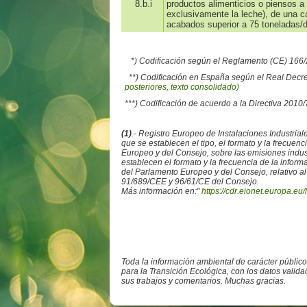
8.b.i
productos alimenticios o piensos a 
exclusivamente la leche), de una 
acabados superior a 75 toneladas/d
*) Codificación según el Reglamento (CE) 16
**) Codificación en España según el Real Decr
posteriores, texto consolidado)
***) Codificación de acuerdo a la Directiva 2010
(1)
.- Registro Europeo de Instalaciones Industr
que se establecen el tipo, el formato y la frecue
Europeo y del Consejo, sobre las emisiones ind
establecen el formato y la frecuencia de la info
del Parlamento Europeo y del Consejo, relativo al
91/689/CEE y 96/61/CE del Consejo.
Más información en:"
https://cdr.eionet.europa.eu/
Toda la información ambiental de carácter públic
para la Transición Ecológica, con los datos valid
sus trabajos y comentarios. Muchas gracias.