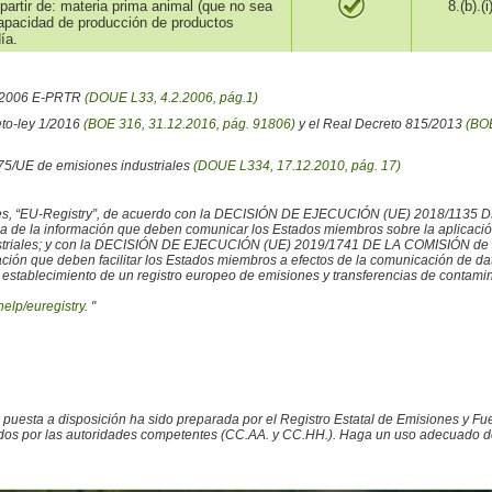
partir de: materia prima animal (que no sea
8.(b).(i
capacidad de producción de productos
ía.
6/2006 E-PRTR
(DOUE L33, 4.2.2006, pág.1)
eto-ley 1/2016
(BOE 316, 31.12.2016, pág. 91806)
y el Real Decreto 815/2013
(BOE
/75/UE de emisiones industriales
(DOUE L334, 17.12.2010, pág. 17)
iales, “EU-Registry”, de acuerdo con la DECISIÓN DE EJECUCIÓN (UE) 2018/1135 
ncia de la información que deben comunicar los Estados miembros sobre la aplicaci
ustriales; y con la DECISIÓN DE EJECUCIÓN (UE) 2019/1741 DE LA COMISIÓN de 2
rmación que deben facilitar los Estados miembros a efectos de la comunicación de 
 establecimiento de un registro europeo de emisiones y transferencias de contamina
help/euregistry.
"
o puesta a disposición ha sido preparada por el Registro Estatal de Emisiones y 
ados por las autoridades competentes (CC.AA. y CC.HH.). Haga un uso adecuado de la