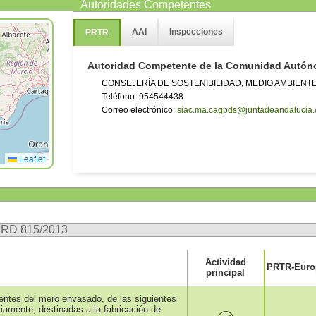
y actualización de dicha dirección web.
Autoridades Competentes
AAI
Inspecciones
PRTR
Autoridad Competente de la Comunidad Autó
CONSEJERÍA DE SOSTENIBILIDAD, MEDIO AMBIENT
Teléfono: 954544438
Correo electrónico:
siac.ma.cagpds@juntadeandalucia.
Leaflet
n RD 815/2013
Actividad
PRTR-Europ
principal
rentes del mero envasado, de las siguientes
iamente, destinadas a la fabricación de