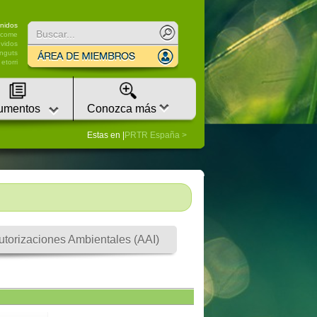
nidos
lcome
vidos
nguts
etorri
umentos
Conozca más
Estas en |
PRTR España
utorizaciones Ambientales (AAI)