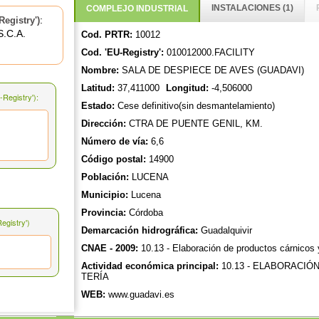
INSTALACIONES (1)
COMPLEJO INDUSTRIAL
:
egistry')
.C.A.
Cod. PRTR:
10012
Cod. 'EU-Registry':
010012000.FACILITY
Nombre:
SALA DE DESPIECE DE AVES (GUADAVI)
Latitud:
37,411000
Longitud:
-4,506000
Registry'):
Estado:
Cese definitivo(sin desmantelamiento)
Dirección:
CTRA DE PUENTE GENIL, KM.
Número de vía:
6,6
Código postal:
14900
Población:
LUCENA
Municipio:
Lucena
Provincia:
Córdoba
gistry')
Demarcación hidrográfica:
Guadalquivir
CNAE - 2009:
10.13 - Elaboración de productos cárnicos y
Actividad económica principal:
10.13 - ELABORACIÓ
TERÍA
WEB:
www.guadavi.es
La dirección web ha sido proporcionada por el complejo. PRTR-Españ