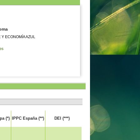
noma
E Y ECONOMÍA AZUL
es
a (*)
IPPC España (**)
DEI (***)