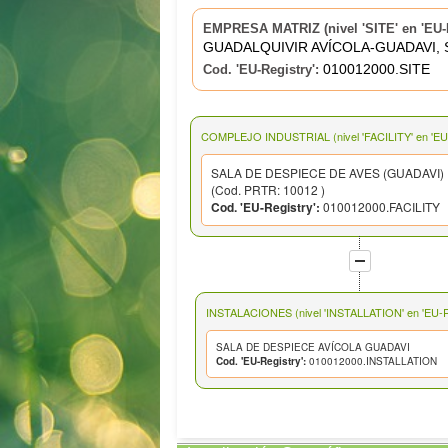
EMPRESA MATRIZ (nivel 'SITE' en 'EU-R
GUADALQUIVIR AVÍCOLA-GUADAVI, S
010012000.SITE
Cod. 'EU-Registry':
COMPLEJO INDUSTRIAL (nivel 'FACILITY' en 'EU-
SALA DE DESPIECE DE AVES (GUADAVI)
(Cod. PRTR: 10012 )
Cod. 'EU-Registry':
010012000.FACILITY
INSTALACIONES (nivel 'INSTALLATION' en 'EU-Re
SALA DE DESPIECE AVÍCOLA GUADAVI
Cod. 'EU-Registry':
010012000.INSTALLATION