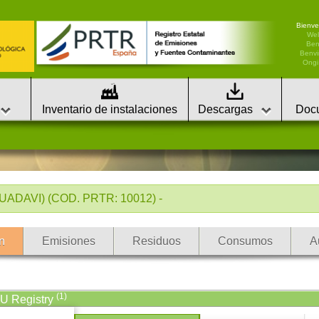
Bienve
We
Ben
Benvi
Ongi 
Inventario de instalaciones
Descargas
Doc
ADAVI) (COD. PRTR: 10012) -
n
Emisiones
Residuos
Consumos
A
(1)
EU Registry