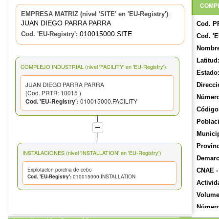
COMPL
:
EMPRESA MATRIZ (nivel 'SITE' en 'EU-Registry')
JUAN DIEGO PARRA PARRA
Cod. P
010015000.SITE
Cod. 'EU-Registry':
Cod. 'E
Nombre
Latitud
COMPLEJO INDUSTRIAL (nivel 'FACILITY' en 'EU-Registry'):
Estado
JUAN DIEGO PARRA PARRA
Direcci
(Cod. PRTR: 10015 )
Número
Cod. 'EU-Registry':
010015000.FACILITY
Código 
Poblac
Munici
Provinc
INSTALACIONES (nivel 'INSTALLATION' en 'EU-Registry')
Demarca
Explotacion porcina de cebo
CNAE -
Cod. 'EU-Registry':
010015000.INSTALLATION
Activid
Volume
Número