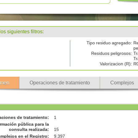
 siguientes filtros:
Tipo residuo agregado:
Re
pe
Residuos peligrosos:
Tr
Tr
Valorizacion (R):
R
men
Operaciones de tratamiento
Complejos
aciones de tratamiento
:
1
rmación pública para la
consulta realizada
:
15
omplejos en el Registro
:
9.397