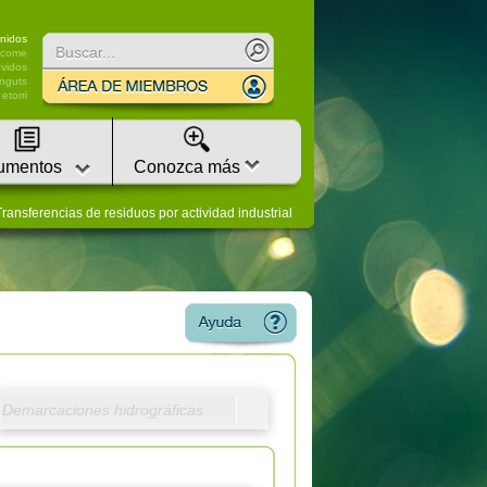
nidos
lcome
vidos
nguts
etorri
umentos
Conozca más
ransferencias de residuos por actividad industrial