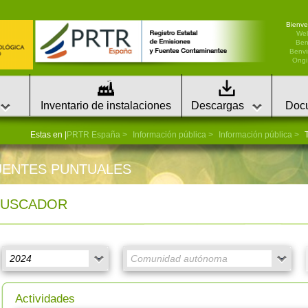
Bienve
We
Ben
Benvi
Ongi 
Inventario de instalaciones
Descargas
Doc
Estas en |
PRTR España
Información pública
Información pública
T
UENTES PUNTUALES
BUSCADOR
Actividades