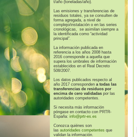
t/año (toneladas/año).
Las emisiones y transferencias de
residuos totales, ya se consulten de
forma agregada, a nivel de
complejo/instalación o en las series
cronológicas, se asimilan siempre a
la identificada como “actividad
principal”.
La información publicada en
referencia a los años 2008 hasta
2016 corresponde a aquella que
supera los umbrales de información
establecidos en el Real Decreto
508/2007.
Los datos publicados respecto al
año 2017 corresponden
a todas las
transferencias de residuos por
encima de cero validadas
por las
autoridades competentes.
Si necesita más información
póngase en contacto con PRTR-
España:
info@prtr-es.es
Conozca quiénes son
las
autoridades competentes
que
validan la información.