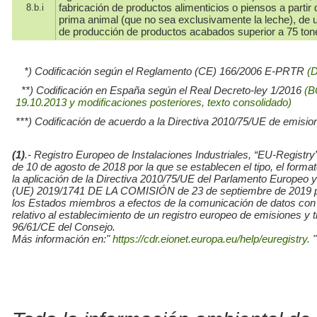
fabricación de productos alimenticios o piensos a partir 
8.b.i
prima animal (que no sea exclusivamente la leche), de
de producción de productos acabados superior a 75 ton
*) Codificación según el Reglamento (CE) 166/2006 E-PRTR
(
**) Codificación en España según el Real Decreto-ley 1/2016
(B
19.10.2013 y modificaciones posteriores, texto consolidado)
***) Codificación de acuerdo a la Directiva 2010/75/UE de emisio
(1)
.- Registro Europeo de Instalaciones Industriales, “EU-Re
de 10 de agosto de 2018 por la que se establecen el tipo, el for
la aplicación de la Directiva 2010/75/UE del Parlamento Europe
(UE) 2019/1741 DE LA COMISIÓN de 23 de septiembre de 2019 por l
los Estados miembros a efectos de la comunicación de datos con
relativo al establecimiento de un registro europeo de emisiones y
96/61/CE del Consejo.
Más información en:"
https://cdr.eionet.europa.eu/help/euregistry.
"