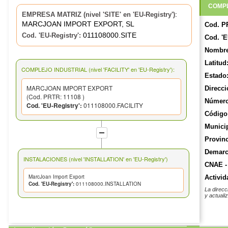
COMPL
:
EMPRESA MATRIZ (nivel 'SITE' en 'EU-Registry')
MARCJOAN IMPORT EXPORT, SL
Cod. P
011108000.SITE
Cod. 'EU-Registry':
Cod. 'E
Nombre
Latitud
COMPLEJO INDUSTRIAL (nivel 'FACILITY' en 'EU-Registry'):
Estado
MARCJOAN IMPORT EXPORT
Direcci
(Cod. PRTR: 11108 )
Número
Cod. 'EU-Registry':
011108000.FACILITY
Código 
Munici
Provinc
Demarca
INSTALACIONES (nivel 'INSTALLATION' en 'EU-Registry')
CNAE -
MarcJoan Import Export
Activid
Cod. 'EU-Registry':
011108000.INSTALLATION
La direcc
y actuali