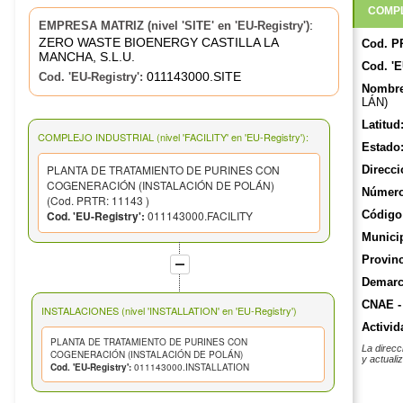
COMPL
:
EMPRESA MATRIZ (nivel 'SITE' en 'EU-Registry')
ZERO WASTE BIOENERGY CASTILLA LA
Cod. P
MANCHA, S.L.U.
Cod. 'E
011143000.SITE
Cod. 'EU-Registry':
Nombre
LÁN)
Latitud
COMPLEJO INDUSTRIAL (nivel 'FACILITY' en 'EU-Registry'):
Estado
PLANTA DE TRATAMIENTO DE PURINES CON
Direcci
COGENERACIÓN (INSTALACIÓN DE POLÁN)
Número
(Cod. PRTR: 11143 )
Cod. 'EU-Registry':
011143000.FACILITY
Código 
Munici
Provinc
Demarca
CNAE -
INSTALACIONES (nivel 'INSTALLATION' en 'EU-Registry')
Activid
PLANTA DE TRATAMIENTO DE PURINES CON
La direcc
COGENERACIÓN (INSTALACIÓN DE POLÁN)
y actuali
Cod. 'EU-Registry':
011143000.INSTALLATION