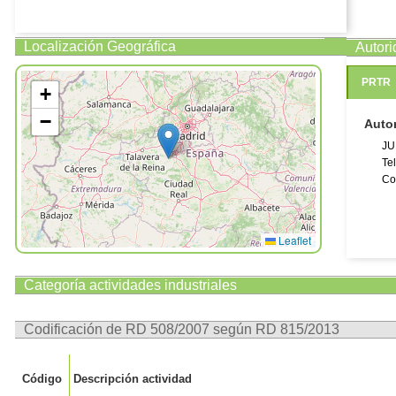
Localización Geográfica
Autor
PRTR
+
−
Auto
JU
Te
Co
Leaflet
Categoría actividades industriales
Codificación de RD 508/2007 según RD 815/2013
Código
Descripción actividad