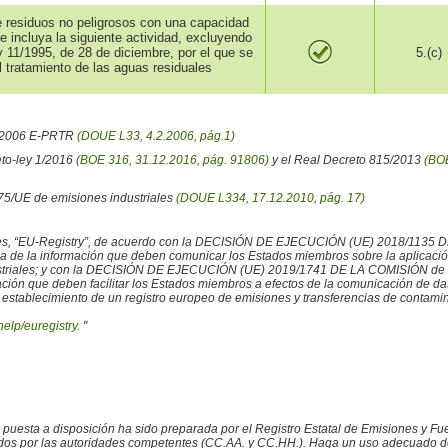
de residuos no peligrosos con una capacidad
 incluya la siguiente actividad, excluyendo
y 11/1995, de 28 de diciembre, por el que se
5.(c)
l tratamiento de las aguas residuales
6/2006 E-PRTR
(DOUE L33, 4.2.2006, pág.1)
eto-ley 1/2016
(BOE 316, 31.12.2016, pág. 91806)
y el Real Decreto 815/2013
(BOE
/75/UE de emisiones industriales
(DOUE L334, 17.12.2010, pág. 17)
iales, “EU-Registry”, de acuerdo con la DECISIÓN DE EJECUCIÓN (UE) 2018/1135 
ncia de la información que deben comunicar los Estados miembros sobre la aplicaci
ustriales; y con la DECISIÓN DE EJECUCIÓN (UE) 2019/1741 DE LA COMISIÓN de 2
rmación que deben facilitar los Estados miembros a efectos de la comunicación de 
 establecimiento de un registro europeo de emisiones y transferencias de contamina
help/euregistry.
"
o puesta a disposición ha sido preparada por el Registro Estatal de Emisiones y 
ados por las autoridades competentes (CC.AA. y CC.HH.). Haga un uso adecuado de la