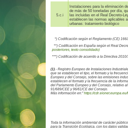
Instalaciones para la eliminación 
de más de 50 toneladas por día, que
5.c.i
las incluidas en el Real Decreto-Le
establecen las normas aplicables a
urbanas: tratamiento biológico
*) Codificación según el Reglamento (CE) 16
**) Codificación en España según el Real Decr
posteriores, texto consolidado)
***) Codificación de acuerdo a la Directiva 2010
(1)
.- Registro Europeo de Instalaciones Industr
que se establecen el tipo, el formato y la frecue
Europeo y del Consejo, sobre las emisiones ind
establecen el formato y la frecuencia de la info
del Parlamento Europeo y del Consejo, relativo al
91/689/CEE y 96/61/CE del Consejo.
Más información en:"
https://cdr.eionet.europa.eu/
Toda la información ambiental de carácter públic
para la Transición Ecológica, con los datos valid