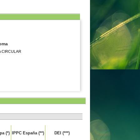
noma
A CIRCULAR
a (*)
IPPC España (**)
DEI (***)