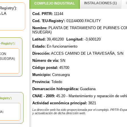
INSTALACIONES (1)
COMPLEJO INDUSTRIAL
:
egistry')
 LA
Cod. PRTR:
11144
Cod. 'EU-Registry':
011144000.FACILITY
Nombre:
PLANTA DE TRATAMIENTO DE PURINES CO
NSUEGRA)
Latitud:
39,491200
Longitud:
-3,600120
Registry'):
Estado:
En funcionamiento
 CON
Dirección:
ACCES CAMINO DE LA TRAVESAÑA, S/N
NSUEGRA)
Número de vía:
SN
Código postal:
45700
Municipio:
Consuegra
Provincia:
Toledo
Demarcación hidrográfica:
Guadiana
CNAE - 2009:
45.20 - Mantenimiento y reparación de veh
gistry')
Actividad económica principal:
3821
La dirección web ha sido proporcionada por el complejo. PRTR-Españ
A)
y actualización de dicha dirección web.