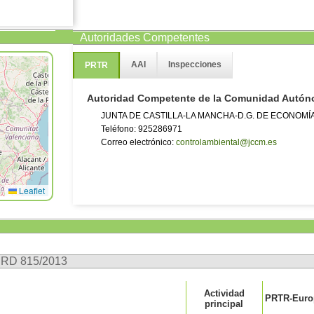
Autoridades Competentes
AAI
Inspecciones
PRTR
Autoridad Competente de la Comunidad Autó
JUNTA DE CASTILLA-LA MANCHA-D.G. DE ECONOMÍ
Teléfono: 925286971
Correo electrónico:
controlambiental@jccm.es
Leaflet
n RD 815/2013
Actividad
PRTR-Europ
principal