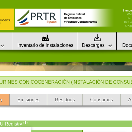
Bienve
We
Ben
Benvi
Ongi 
Inventario de instalaciones
Descargas
Doc
URINES CON COGENERACIÓN (INSTALACIÓN DE CONSUEGR
n
Emisiones
Residuos
Consumos
A
(1)
EU Registry