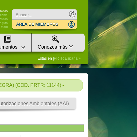
nidos
lcome
vidos
nguts
etorri
umentos
Conozca más
Estas en |
PRTR España
A) (COD. PRTR: 11144) -
utorizaciones Ambientales (AAI)