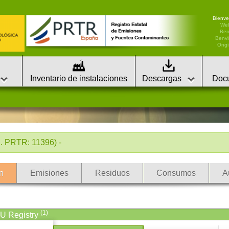
Bienve
We
Ben
Benvi
Ongi 
Inventario de instalaciones
Descargas
Doc
. PRTR: 11396) -
n
Emisiones
Residuos
Consumos
A
(1)
EU Registry