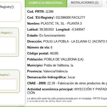
INSTALACIONES (1)
COMPLEJO INDUSTRIAL
:
egistry')
Cod. PRTR:
11396
Cod. 'EU-Registry':
011396000.FACILITY
Nombre:
PLASTIC 7A, SL - PLANTA 3
Latitud:
39,581553
Longitud:
-0,540047
Registry'):
Estado:
En funcionamiento
Dirección:
POLIG LA POBLA - LA ELIANA C/ JACINT
Número de vía:
6
Código postal:
46185
Población:
POBLA DE VALLBONA (LA)
Municipio:
Pobla de Vallbona, la
Provincia:
Valencia/València
gistry')
Demarcación hidrográfica:
Jucar
CNAE - 2009:
22.29 - Fabricación de otros productos de p
Actividad económica principal:
INYECCIÓN Y PINTAD
CIÓN
La dirección web ha sido proporcionada por el complejo. PRTR-Españ
y actualización de dicha dirección web.