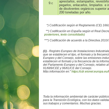
aprestarlos, estamparlos, revestirl
9.c
pegarlos, enlacarlos, limpiarlos e
de disolventes orgánicos superior a
200 toneladas por año.
*) Codificación según el Reglamento (CE) 16
**) Codificación en España según el Real Decr
posteriores, texto consolidado)
***) Codificación de acuerdo a la Directiva 2010
(1)
.- Registro Europeo de Instalaciones Industr
que se establecen el tipo, el formato y la frecue
Europeo y del Consejo, sobre las emisiones ind
establecen el formato y la frecuencia de la info
del Parlamento Europeo y del Consejo, relativo al
91/689/CEE y 96/61/CE del Consejo.
Más información en:"
https://cdr.eionet.europa.eu/
Toda la información ambiental de carácter públic
para la Transición Ecológica, con los datos valid
sus trabajos y comentarios. Muchas gracias.