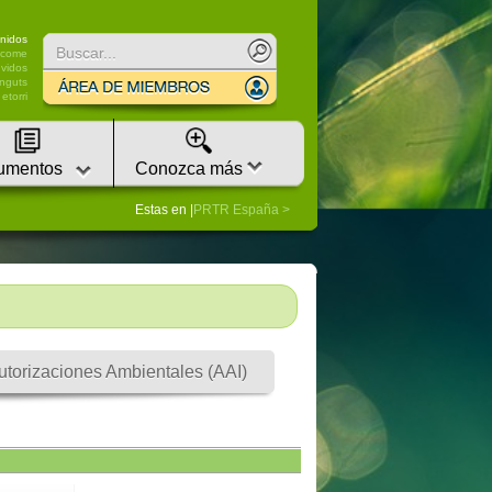
nidos
lcome
vidos
nguts
etorri
umentos
Conozca más
Estas en |
PRTR España
utorizaciones Ambientales (AAI)