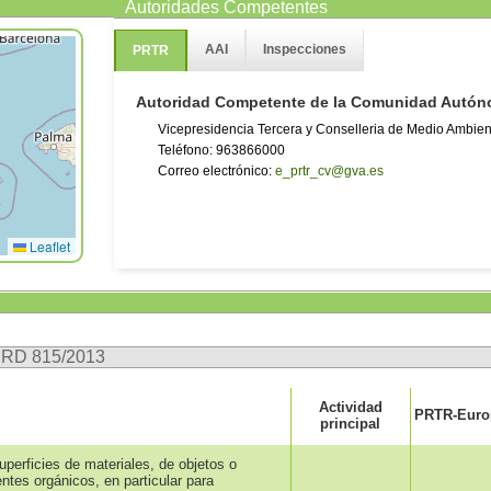
Autoridades Competentes
AAI
Inspecciones
PRTR
Autoridad Competente de la Comunidad Autó
Vicepresidencia Tercera y Conselleria de Medio Ambiente
Teléfono: 963866000
Correo electrónico:
e_prtr_cv@gva.es
Leaflet
n RD 815/2013
Actividad
PRTR-Europ
principal
uperficies de materiales, de objetos o
entes orgánicos, en particular para