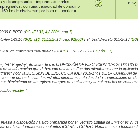
os y desengrasarlos, impermeabilizarlos,
9.(c)
 impregnarlos, con una capacidad de consumo
 150 kg de disolvente por hora o superior a
6/2006 E-PRTR
(DOUE L33, 4.2.2006, pág.1)
eto-ley 1/2016
(BOE 316, 31.12.2016, pág. 91806)
y el Real Decreto 815/2013
(BOE
/75/UE de emisiones industriales
(DOUE L334, 17.12.2010, pág. 17)
iales, “EU-Registry”, de acuerdo con la DECISIÓN DE EJECUCIÓN (UE) 2018/1135 
ncia de la información que deben comunicar los Estados miembros sobre la aplicaci
ustriales; y con la DECISIÓN DE EJECUCIÓN (UE) 2019/1741 DE LA COMISIÓN de 2
rmación que deben facilitar los Estados miembros a efectos de la comunicación de 
 establecimiento de un registro europeo de emisiones y transferencias de contamina
help/euregistry.
"
o puesta a disposición ha sido preparada por el Registro Estatal de Emisiones y 
ados por las autoridades competentes (CC.AA. y CC.HH.). Haga un uso adecuado de la