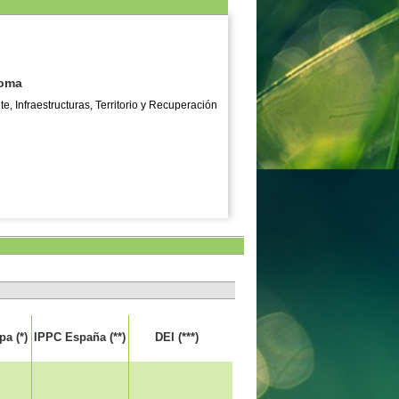
noma
, Infraestructuras, Territorio y Recuperación
a (*)
IPPC España (**)
DEI (***)