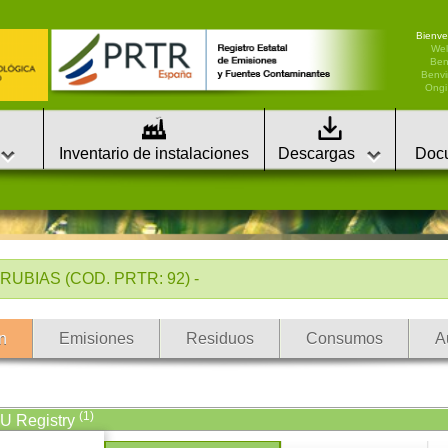
Bienve
We
Ben
Benvi
Ongi 
Inventario de instalaciones
Descargas
Doc
UBIAS (COD. PRTR: 92) -
n
Emisiones
Residuos
Consumos
A
(1)
EU Registry