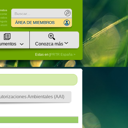
nidos
lcome
vidos
nguts
etorri
umentos
Conozca más
Estas en |
PRTR España
utorizaciones Ambientales (AAI)