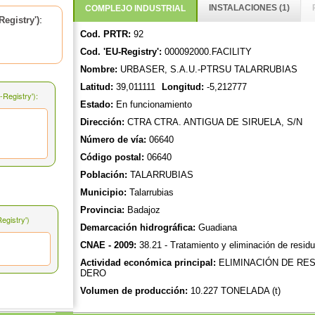
INSTALACIONES (1)
COMPLEJO INDUSTRIAL
:
egistry')
Cod. PRTR:
92
Cod. 'EU-Registry':
000092000.FACILITY
Nombre:
URBASER, S.A.U.-PTRSU TALARRUBIAS
Latitud:
39,011111
Longitud:
-5,212777
Registry'):
Estado:
En funcionamiento
Dirección:
CTRA CTRA. ANTIGUA DE SIRUELA, S/N
Número de vía:
06640
Código postal:
06640
Población:
TALARRUBIAS
Municipio:
Talarrubias
Provincia:
Badajoz
gistry')
Demarcación hidrográfica:
Guadiana
CNAE - 2009:
38.21 - Tratamiento y eliminación de residu
Actividad económica principal:
ELIMINACIÓN DE RE
DERO
Volumen de producción:
10.227 TONELADA (t)
Número de instalaciones:
1