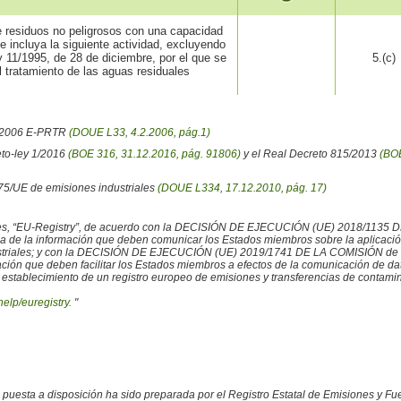
de residuos no peligrosos con una capacidad
 incluya la siguiente actividad, excluyendo
y 11/1995, de 28 de diciembre, por el que se
5.(c)
l tratamiento de las aguas residuales
6/2006 E-PRTR
(DOUE L33, 4.2.2006, pág.1)
eto-ley 1/2016
(BOE 316, 31.12.2016, pág. 91806)
y el Real Decreto 815/2013
(BOE
/75/UE de emisiones industriales
(DOUE L334, 17.12.2010, pág. 17)
iales, “EU-Registry”, de acuerdo con la DECISIÓN DE EJECUCIÓN (UE) 2018/1135 
ncia de la información que deben comunicar los Estados miembros sobre la aplicaci
ustriales; y con la DECISIÓN DE EJECUCIÓN (UE) 2019/1741 DE LA COMISIÓN de 2
rmación que deben facilitar los Estados miembros a efectos de la comunicación de 
 establecimiento de un registro europeo de emisiones y transferencias de contamina
help/euregistry.
"
o puesta a disposición ha sido preparada por el Registro Estatal de Emisiones y 