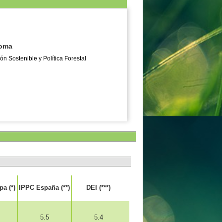
s dentro del complejo:
1
a no se responsabiliza del contenido, funcionamiento
noma
Sostenible y Política Forestal
a (*)
IPPC España (**)
DEI (***)
5.5
5.4