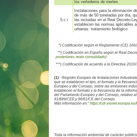
los vertederos de inertes.
Instalaciones para la eliminación 
de más de 50 toneladas por día, que
5.c.i
las incluidas en el Real Decreto-Le
establecen las normas aplicables a
urbanas: tratamiento biológico
*) Codificación según el Reglamento (CE) 16
**) Codificación en España según el Real Decr
posteriores, texto consolidado)
***) Codificación de acuerdo a la Directiva 2010
(1)
.- Registro Europeo de Instalaciones Industr
que se establecen el tipo, el formato y la frecue
Europeo y del Consejo, sobre las emisiones ind
establecen el formato y la frecuencia de la info
del Parlamento Europeo y del Consejo, relativo al
91/689/CEE y 96/61/CE del Consejo.
Más información en:"
https://cdr.eionet.europa.eu/
Toda la información ambiental de carácter públic