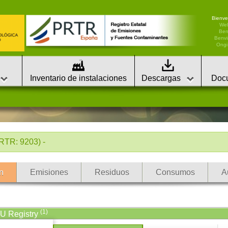
Bienve
We
Ben
Benvi
Ongi 
Inventario de instalaciones
Descargas
Doc
R: 9203) -
n
Emisiones
Residuos
Consumos
A
(1)
EU Registry