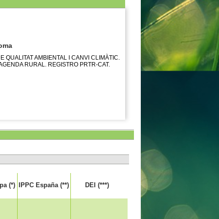
noma
 QUALITAT AMBIENTAL I CANVI CLIMÀTIC.
 AGENDA RURAL. REGISTRO PRTR-CAT.
a (*)
IPPC España (**)
DEI (***)