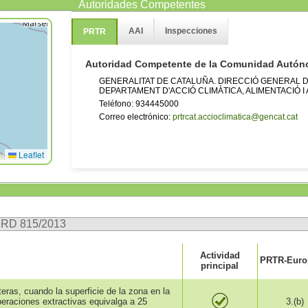
Autoridades Competentes
AAI
Inspecciones
PRTR
Autoridad Competente de la Comunidad Autó
GENERALITAT DE CATALUÑA. DIRECCIÓ GENERAL DE
DEPARTAMENT D'ACCIÓ CLIMÀTICA, ALIMENTACIÓ I
Teléfono: 934445000
Correo electrónico:
prtrcat.accioclimatica@gencat.cat
Leaflet
n RD 815/2013
Actividad
PRTR-Europ
principal
teras, cuando la superficie de la zona en la
eraciones extractivas equivalga a 25
3.(b)