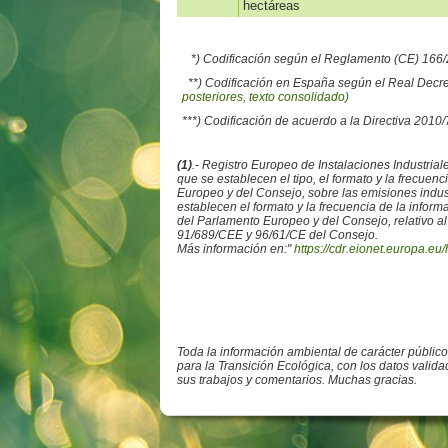
hectáreas
*) Codificación según el Reglamento (CE) 16
**) Codificación en España según el Real Decr
posteriores, texto consolidado)
***) Codificación de acuerdo a la Directiva 2010
(1)
.- Registro Europeo de Instalaciones Industr
que se establecen el tipo, el formato y la frecue
Europeo y del Consejo, sobre las emisiones ind
establecen el formato y la frecuencia de la info
del Parlamento Europeo y del Consejo, relativo al
91/689/CEE y 96/61/CE del Consejo.
Más información en:"
https://cdr.eionet.europa.eu/
Toda la información ambiental de carácter públic
para la Transición Ecológica, con los datos valid
sus trabajos y comentarios. Muchas gracias.