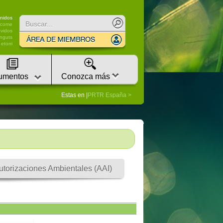
nidos
lcome
vidos
nguts
etorri
umentos
Conozca más
Estas en |
PRTR España
utorizaciones Ambientales (AAI)