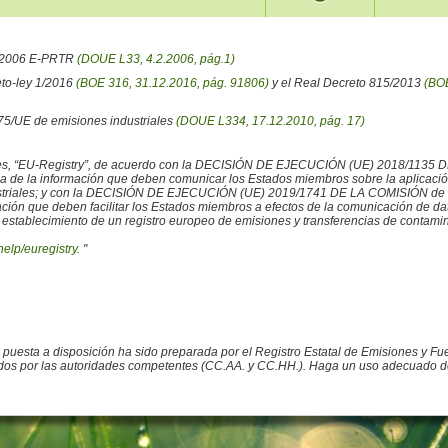
6/2006 E-PRTR
(DOUE L33, 4.2.2006, pág.1)
eto-ley 1/2016
(BOE 316, 31.12.2016, pág. 91806)
y el Real Decreto 815/2013
(BOE
/75/UE de emisiones industriales
(DOUE L334, 17.12.2010, pág. 17)
iales, “EU-Registry”, de acuerdo con la DECISIÓN DE EJECUCIÓN (UE) 2018/1135 
ncia de la información que deben comunicar los Estados miembros sobre la aplicaci
ustriales; y con la DECISIÓN DE EJECUCIÓN (UE) 2019/1741 DE LA COMISIÓN de 2
rmación que deben facilitar los Estados miembros a efectos de la comunicación de 
 establecimiento de un registro europeo de emisiones y transferencias de contamina
help/euregistry.
"
o puesta a disposición ha sido preparada por el Registro Estatal de Emisiones y 
ados por las autoridades competentes (CC.AA. y CC.HH.). Haga un uso adecuado de la