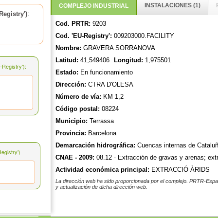
INSTALACIONES (1)
COMPLEJO INDUSTRIAL
:
egistry')
Cod. PRTR:
9203
Cod. 'EU-Registry':
009203000.FACILITY
Nombre:
GRAVERA SORRANOVA
Latitud:
41,549406
Longitud:
1,975501
Registry'):
Estado:
En funcionamiento
Dirección:
CTRA D'OLESA
Número de vía:
KM 1,2
Código postal:
08224
Municipio:
Terrassa
Provincia:
Barcelona
Demarcación hidrográfica:
Cuencas internas de Catalu
gistry')
CNAE - 2009:
08.12 - Extracción de gravas y arenas; extra
Actividad económica principal:
EXTRACCIÓ ÀRIDS
La dirección web ha sido proporcionada por el complejo. PRTR-Españ
y actualización de dicha dirección web.