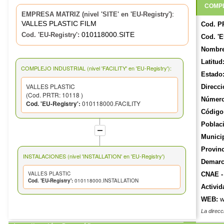
COMPL
:
EMPRESA MATRIZ (nivel 'SITE' en 'EU-Registry')
VALLES PLASTIC FILM
Cod. P
010118000.SITE
Cod. 'EU-Registry':
Cod. 'E
Nombre
Latitud
COMPLEJO INDUSTRIAL (nivel 'FACILITY' en 'EU-Registry'):
Estado
VALLES PLASTIC
Direcci
(Cod. PRTR: 10118 )
Número
Cod. 'EU-Registry':
010118000.FACILITY
Código 
Poblac
Munici
Provinc
INSTALACIONES (nivel 'INSTALLATION' en 'EU-Registry')
Demarca
VALLES PLASTIC
CNAE -
Cod. 'EU-Registry':
010118000.INSTALLATION
Activid
WEB:
w
La direcc
y actuali