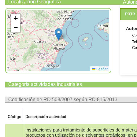
Localización Geográfica
Autor
PRTR
+
−
Auto
Vi
Te
Co
Leaflet
Categoría actividades industriales
Codificación de RD 508/2007 según RD 815/2013
Código
Descripción actividad
Instalaciones para tratamiento de superficies de materia
productos con utilización de disolventes orgánicos, en pa