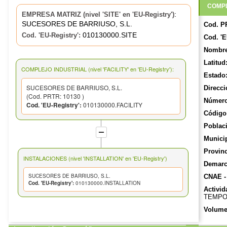
COMPL
:
EMPRESA MATRIZ (nivel 'SITE' en 'EU-Registry')
SUCESORES DE BARRIUSO, S.L.
Cod. P
010130000.SITE
Cod. 'EU-Registry':
Cod. 'E
Nombre
Latitud
COMPLEJO INDUSTRIAL (nivel 'FACILITY' en 'EU-Registry'):
Estado
SUCESORES DE BARRIUSO, S.L.
Direcci
(Cod. PRTR: 10130 )
Número
Cod. 'EU-Registry':
010130000.FACILITY
Código 
Poblac
Munici
Provinc
INSTALACIONES (nivel 'INSTALLATION' en 'EU-Registry')
Demarca
SUCESORES DE BARRIUSO, S.L.
CNAE -
Cod. 'EU-Registry':
010130000.INSTALLATION
Activid
TEMPO
Volume
Número