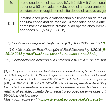
mencionados en el apartado 5.1, 5.2, 5.5 y 5.7, con una 
5.i
superior a 50 toneladas, excluyendo el almacenamiento
pendiente de recogida, en el sitio donde el residuo es g
Instalaciones para la valorización o eliminación de resid
con una capacidad de más de 10 toneladas por día que r
5.a.iii
combinación o mezcla previas a las operaciones menci
apartados 5.1 (5.a) y 5.2 (5.b)
*) Codificación según el Reglamento (CE) 166/2006 E-PRTR
(
**) Codificación en España según el Real Decreto-ley 1/2016
(B
19.10.2013 y modificaciones posteriores, texto consolidado)
***) Codificación de acuerdo a la Directiva 2010/75/UE de emisio
(1)
.- Registro Europeo de Instalaciones Industriales, “EU-Re
de 10 de agosto de 2018 por la que se establecen el tipo, el for
la aplicación de la Directiva 2010/75/UE del Parlamento Europe
(UE) 2019/1741 DE LA COMISIÓN de 23 de septiembre de 2019 por l
los Estados miembros a efectos de la comunicación de datos con
relativo al establecimiento de un registro europeo de emisiones y
96/61/CE del Consejo.
Más información en:"
https://cdr.eionet.europa.eu/help/euregistry.
"