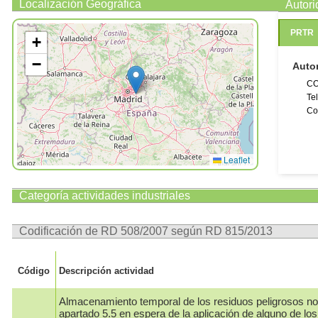
Localización Geográfica
Autor
Número
Número
PRTR
+
Número 
−
La direcc
Auto
y actuali
CO
Te
Co
Leaflet
Categoría actividades industriales
Codificación de RD 508/2007 según RD 815/2013
Código
Descripción actividad
Almacenamiento temporal de los residuos peligrosos no 
apartado 5.5 en espera de la aplicación de alguno de los