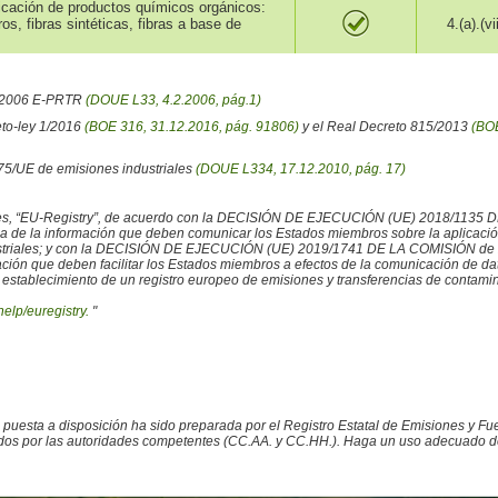
ricación de productos químicos orgánicos:
s, fibras sintéticas, fibras a base de
4.(a).(vii
6/2006 E-PRTR
(DOUE L33, 4.2.2006, pág.1)
eto-ley 1/2016
(BOE 316, 31.12.2016, pág. 91806)
y el Real Decreto 815/2013
(BOE
/75/UE de emisiones industriales
(DOUE L334, 17.12.2010, pág. 17)
iales, “EU-Registry”, de acuerdo con la DECISIÓN DE EJECUCIÓN (UE) 2018/1135 
ncia de la información que deben comunicar los Estados miembros sobre la aplicaci
ustriales; y con la DECISIÓN DE EJECUCIÓN (UE) 2019/1741 DE LA COMISIÓN de 2
rmación que deben facilitar los Estados miembros a efectos de la comunicación de 
 establecimiento de un registro europeo de emisiones y transferencias de contamina
help/euregistry.
"
o puesta a disposición ha sido preparada por el Registro Estatal de Emisiones y 
ados por las autoridades competentes (CC.AA. y CC.HH.). Haga un uso adecuado de la