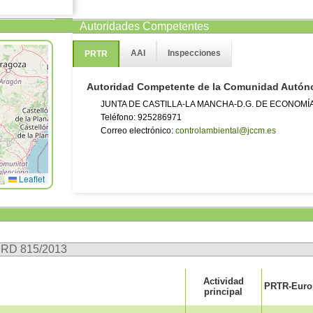
Autoridades Competentes
AAI
Inspecciones
PRTR
Autoridad Competente de la Comunidad Autó
JUNTA DE CASTILLA-LA MANCHA-D.G. DE ECONOMÍ
Teléfono: 925286971
Correo electrónico:
controlambiental@jccm.es
Leaflet
n RD 815/2013
Actividad
PRTR-Europ
principal