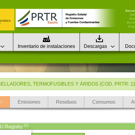
Bienve
We
Ben
Benvi
Ongi 
Inventario de instalaciones
Descargas
Doc
SELLADORES, TERMOFUSIBLES Y ÁRIDOS (COD. PRTR: 113
n
Emisiones
Residuos
Consumos
A
(1)
EU Registry