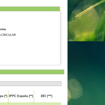
noma
A CIRCULAR
a (*)
IPPC España (**)
DEI (***)