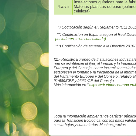
Instalaciones químicas para la fab
4.a.viii
Materias plásticas de base (polímero
celulosa)
*) Codificación según el Reglamento (CE) 16
**) Codificación en España según el Real Decr
posteriores, texto consolidado)
***) Codificación de acuerdo a la Directiva 2010
(1)
.- Registro Europeo de Instalaciones Industr
que se establecen el tipo, el formato y la frecue
Europeo y del Consejo, sobre las emisiones ind
establecen el formato y la frecuencia de la info
del Parlamento Europeo y del Consejo, relativo al
91/689/CEE y 96/61/CE del Consejo.
Más información en:"
https://cdr.eionet.europa.eu/
Toda la información ambiental de carácter públic
para la Transición Ecológica, con los datos valid
sus trabajos y comentarios. Muchas gracias.