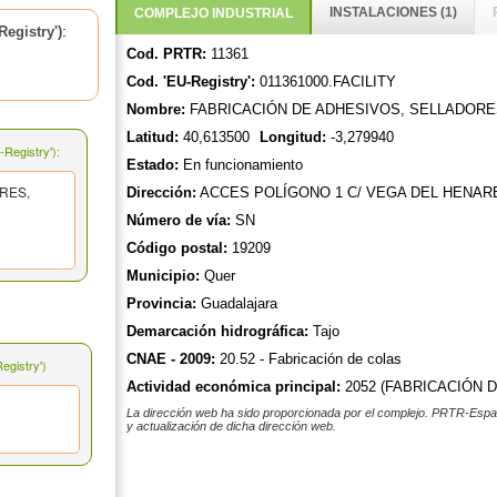
INSTALACIONES (1)
COMPLEJO INDUSTRIAL
:
egistry')
Cod. PRTR:
11361
Cod. 'EU-Registry':
011361000.FACILITY
Nombre:
FABRICACIÓN DE ADHESIVOS, SELLADORE
Latitud:
40,613500
Longitud:
-3,279940
Registry'):
Estado:
En funcionamiento
RES,
Dirección:
ACCES POLÍGONO 1 C/ VEGA DEL HENAR
Número de vía:
SN
Código postal:
19209
Municipio:
Quer
Provincia:
Guadalajara
Demarcación hidrográfica:
Tajo
CNAE - 2009:
20.52 - Fabricación de colas
gistry')
Actividad económica principal:
2052 (FABRICACIÓN 
La dirección web ha sido proporcionada por el complejo. PRTR-Españ
y actualización de dicha dirección web.