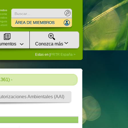
nidos
lcome
vidos
nguts
etorri
umentos
Conozca más
Estas en |
PRTR España
61) -
utorizaciones Ambientales (AAI)