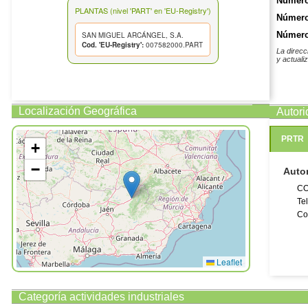
Número
PLANTAS (nivel 'PART' en 'EU-Registry')
Número
Número 
SAN MIGUEL ARCÁNGEL, S.A.
Cod. 'EU-Registry':
007582000.PART
La direcc
y actuali
Localización Geográfica
Autor
PRTR
+
−
Auto
CO
Te
Co
Leaflet
Categoría actividades industriales