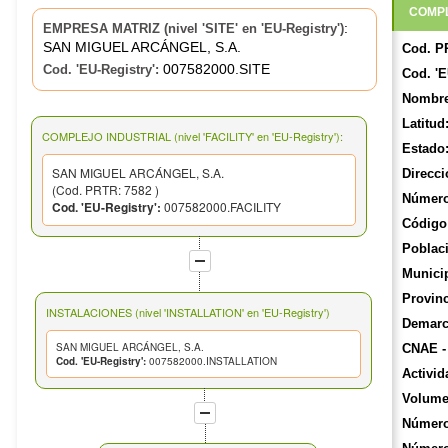
COMPL
:
EMPRESA MATRIZ (nivel 'SITE' en 'EU-Registry')
SAN MIGUEL ARCÁNGEL, S.A.
Cod. P
007582000.SITE
Cod. 'EU-Registry':
Cod. 'E
Nombre
Latitud
COMPLEJO INDUSTRIAL (nivel 'FACILITY' en 'EU-Registry'):
Estado
SAN MIGUEL ARCÁNGEL, S.A.
Direcci
(Cod. PRTR: 7582 )
Número
Cod. 'EU-Registry':
007582000.FACILITY
Código 
Poblac
Munici
Provinc
INSTALACIONES (nivel 'INSTALLATION' en 'EU-Registry')
Demarca
SAN MIGUEL ARCÁNGEL, S.A.
CNAE -
Cod. 'EU-Registry':
007582000.INSTALLATION
Activid
Volume
Número