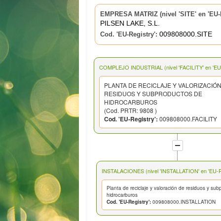
EMPRESA MATRIZ (nivel 'SITE' en 'EU-R
PILSEN LAKE, S.L.
009808000.SITE
Cod. 'EU-Registry':
COMPLEJO INDUSTRIAL (nivel 'FACILITY' en 'EU-
PLANTA DE RECICLAJE Y VALORIZACIÓ
RESIDUOS Y SUBPRODUCTOS DE
HIDROCARBUROS
(Cod. PRTR: 9808 )
Cod. 'EU-Registry':
009808000.FACILITY
INSTALACIONES (nivel 'INSTALLATION' en 'EU-Re
Planta de reciclaje y valoración de residuos y su
hidrocarburos
Cod. 'EU-Registry':
009808000.INSTALLATION