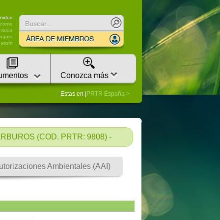
nidos
lcome
vidos
nguts
etorri
umentos
Conozca más
Estas en |
PRTR España
BUROS (COD. PRTR: 9808) -
utorizaciones Ambientales (AAI)