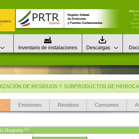
Bienve
We
Ben
Benvi
Ongi 
Inventario de instalaciones
Descargas
Doc
ORIZACIÓN DE RESIDUOS Y SUBPRODUCTOS DE HIDROCAR
n
Emisiones
Residuos
Consumos
A
(1)
EU Registry