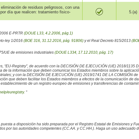
o eliminación de residuos peligrosos, con una
r día que realicen: tratamiento fisico-
5.(a)
6/2006 E-PRTR
(DOUE L33, 4.2.2006, pág.1)
eto-ley 1/2016
(BOE 316, 31.12.2016, pág. 91806)
y el Real Decreto 815/2013
(BOE
/75/UE de emisiones industriales
(DOUE L334, 17.12.2010, pág. 17)
iales, “EU-Registry”, de acuerdo con la DECISIÓN DE EJECUCIÓN (UE) 2018/1135 
ncia de la información que deben comunicar los Estados miembros sobre la aplicaci
ustriales; y con la DECISIÓN DE EJECUCIÓN (UE) 2019/1741 DE LA COMISIÓN de 2
rmación que deben facilitar los Estados miembros a efectos de la comunicación de 
 establecimiento de un registro europeo de emisiones y transferencias de contamina
help/euregistry.
"
o puesta a disposición ha sido preparada por el Registro Estatal de Emisiones y 
ados por las autoridades competentes (CC.AA. y CC.HH.). Haga un uso adecuado de la