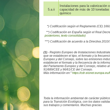
Instalaciones para la valorización 
5.a.ii
capacidad de más de 10 toneladas po
químico
*) Codificación según el Reglamento (CE) 16
**) Codificación en España según el Real Decr
posteriores, texto consolidado)
***) Codificación de acuerdo a la Directiva 2010
(1)
.- Registro Europeo de Instalaciones Industr
que se establecen el tipo, el formato y la frecue
Europeo y del Consejo, sobre las emisiones ind
establecen el formato y la frecuencia de la info
del Parlamento Europeo y del Consejo, relativo al
91/689/CEE y 96/61/CE del Consejo.
Más información en:"
https://cdr.eionet.europa.eu/
Toda la información ambiental de carácter públic
para la Transición Ecológica, con los datos valid
sus trabajos y comentarios. Muchas gracias.