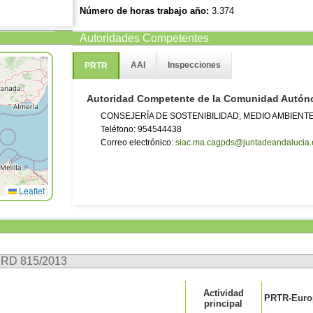
Número de horas trabajo año:
3.374
Número de empleados:
8
Autoridades Competentes
Número de procesos o líneas de producción existente
La dirección web ha sido proporcionada por el complejo. PRTR-Españ
AAI
Inspecciones
PRTR
y actualización de dicha dirección web.
Autoridad Competente de la Comunidad Autó
CONSEJERÍA DE SOSTENIBILIDAD, MEDIO AMBIENT
Teléfono: 954544438
Correo electrónico:
siac.ma.cagpds@juntadeandalucia.
Leaflet
n RD 815/2013
Actividad
PRTR-Europ
principal