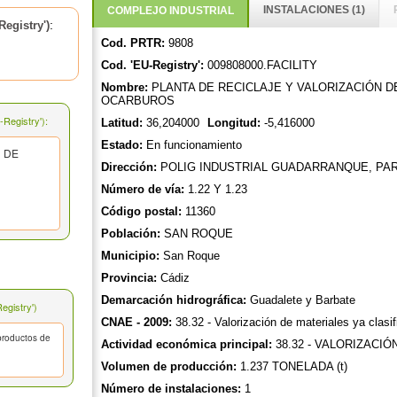
INSTALACIONES (1)
COMPLEJO INDUSTRIAL
:
egistry')
Cod. PRTR:
9808
Cod. 'EU-Registry':
009808000.FACILITY
Nombre:
PLANTA DE RECICLAJE Y VALORIZACIÓN 
OCARBUROS
Registry'):
Latitud:
36,204000
Longitud:
-5,416000
Estado:
En funcionamiento
N DE
Dirección:
POLIG INDUSTRIAL GUADARRANQUE, PA
Número de vía:
1.22 Y 1.23
Código postal:
11360
Población:
SAN ROQUE
Municipio:
San Roque
Provincia:
Cádiz
Demarcación hidrográfica:
Guadalete y Barbate
gistry')
CNAE - 2009:
38.32 - Valorización de materiales ya clasi
bproductos de
Actividad económica principal:
38.32 - VALORIZACI
Volumen de producción:
1.237 TONELADA (t)
Número de instalaciones:
1