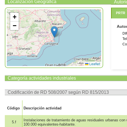
Número
Localización Geográfica
Autor
Número
PRTR
Número 
+
La direcc
−
y actuali
Auto
DI
Te
Co
Leaflet
Categoría actividades industriales
Codificación de RD 508/2007 según RD 815/2013
Código
Descripción actividad
Instalaciones de tratamiento de aguas residuales urbanas con
5.f
100.000 equivalentes-habitante.