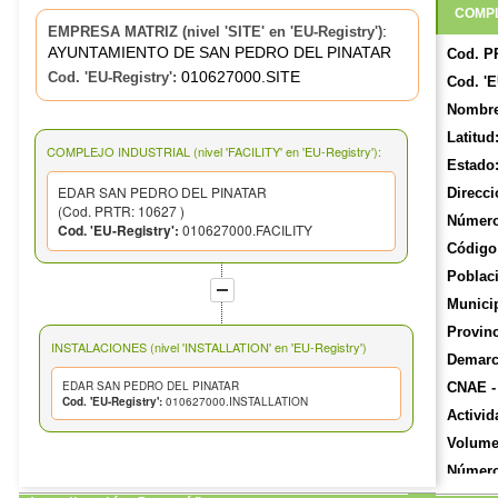
COMPL
:
EMPRESA MATRIZ (nivel 'SITE' en 'EU-Registry')
AYUNTAMIENTO DE SAN PEDRO DEL PINATAR
Cod. P
010627000.SITE
Cod. 'EU-Registry':
Cod. 'E
Nombre
Latitud
COMPLEJO INDUSTRIAL (nivel 'FACILITY' en 'EU-Registry'):
Estado
EDAR SAN PEDRO DEL PINATAR
Direcci
(Cod. PRTR: 10627 )
Número
Cod. 'EU-Registry':
010627000.FACILITY
Código 
Poblac
Munici
Provinc
INSTALACIONES (nivel 'INSTALLATION' en 'EU-Registry')
Demarca
EDAR SAN PEDRO DEL PINATAR
CNAE -
Cod. 'EU-Registry':
010627000.INSTALLATION
Activid
Volume
Número