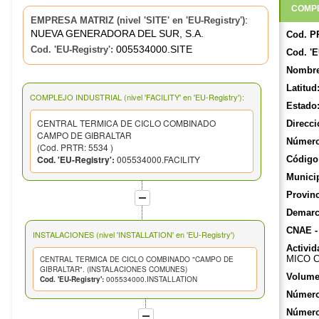
COMPL
:
EMPRESA MATRIZ (nivel 'SITE' en 'EU-Registry')
NUEVA GENERADORA DEL SUR, S.A.
Cod. P
005534000.SITE
Cod. 'EU-Registry':
Cod. 'E
Nombre
Latitud
COMPLEJO INDUSTRIAL (nivel 'FACILITY' en 'EU-Registry'):
Estado
CENTRAL TERMICA DE CICLO COMBINADO
Direcci
CAMPO DE GIBRALTAR
Número
(Cod. PRTR: 5534 )
Cod. 'EU-Registry':
005534000.FACILITY
Código 
Munici
Provinc
Demarca
CNAE -
INSTALACIONES (nivel 'INSTALLATION' en 'EU-Registry')
Activid
MICO 
CENTRAL TERMICA DE CICLO COMBINADO "CAMPO DE
GIBRALTAR". (INSTALACIONES COMUNES)
Volume
Cod. 'EU-Registry':
005534000.INSTALLATION
Número
Número