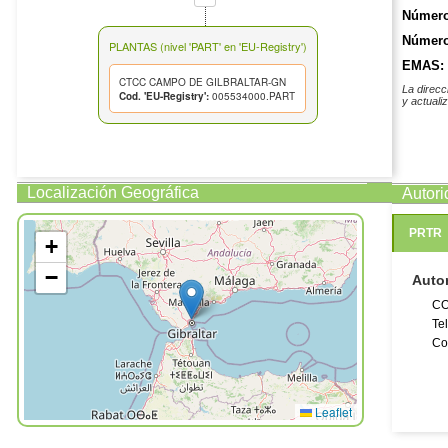
Número
Número 
PLANTAS (nivel 'PART' en 'EU-Registry')
EMAS:
CTCC CAMPO DE GILBRALTAR-GN
La direcc
Cod. 'EU-Registry':
005534000.PART
y actuali
Localización Geográfica
Autor
PRTR
+
−
Auto
CO
Te
Co
Leaflet