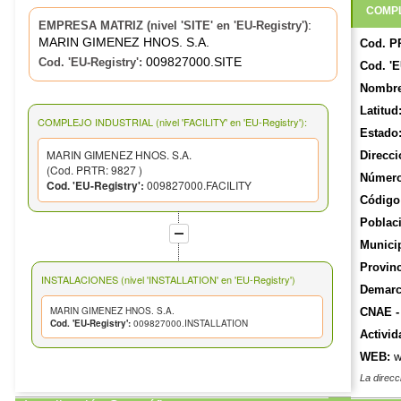
COMPL
:
EMPRESA MATRIZ (nivel 'SITE' en 'EU-Registry')
MARIN GIMENEZ HNOS. S.A.
Cod. P
009827000.SITE
Cod. 'EU-Registry':
Cod. 'E
Nombre
Latitud
COMPLEJO INDUSTRIAL (nivel 'FACILITY' en 'EU-Registry'):
Estado
MARIN GIMENEZ HNOS. S.A.
Direcci
(Cod. PRTR: 9827 )
Número
Cod. 'EU-Registry':
009827000.FACILITY
Código 
Poblac
Munici
Provinc
INSTALACIONES (nivel 'INSTALLATION' en 'EU-Registry')
Demarca
MARIN GIMENEZ HNOS. S.A.
CNAE -
Cod. 'EU-Registry':
009827000.INSTALLATION
Activid
WEB:
w
La direcc
y actuali