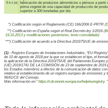
fabricación de productos alimenticios o piensos a partir 
8.b.ii.(a)
prima vegetal de una capacidad de producción de prod
superior a 300 toneladas por día
*) Codificación según el Reglamento (CE) 166/2006 E-PRTR
(
**) Codificación en España según el Real Decreto-ley 1/2016
(B
19.10.2013 y modificaciones posteriores, texto consolidado)
***) Codificación de acuerdo a la Directiva 2010/75/UE de emisio
(1)
.- Registro Europeo de Instalaciones Industriales, “EU-Re
de 10 de agosto de 2018 por la que se establecen el tipo, el for
la aplicación de la Directiva 2010/75/UE del Parlamento Europe
(UE) 2019/1741 DE LA COMISIÓN de 23 de septiembre de 2019 por l
los Estados miembros a efectos de la comunicación de datos con
relativo al establecimiento de un registro europeo de emisiones y
96/61/CE del Consejo.
Más información en:"
https://cdr.eionet.europa.eu/help/euregistry.
"