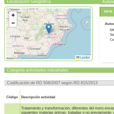
Localización Geográfica
Autor
PRTR
+
−
Auto
DI
Te
Co
Leaflet
Categoría actividades industriales
Codificación de RD 508/2007 según RD 815/2013
Código
Descripción actividad
Tratamiento y transformación, diferentes del mero enva
siguientes materias primas, tratadas o no previamente, 