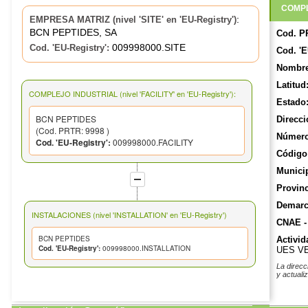
COMPL
:
EMPRESA MATRIZ (nivel 'SITE' en 'EU-Registry')
BCN PEPTIDES, SA
Cod. P
009998000.SITE
Cod. 'EU-Registry':
Cod. 'E
Nombre
Latitud
COMPLEJO INDUSTRIAL (nivel 'FACILITY' en 'EU-Registry'):
Estado
BCN PEPTIDES
Direcci
(Cod. PRTR: 9998 )
Número
Cod. 'EU-Registry':
009998000.FACILITY
Código 
Munici
Provinc
Demarca
INSTALACIONES (nivel 'INSTALLATION' en 'EU-Registry')
CNAE -
BCN PEPTIDES
Activid
Cod. 'EU-Registry':
009998000.INSTALLATION
UES V
La direcc
y actuali