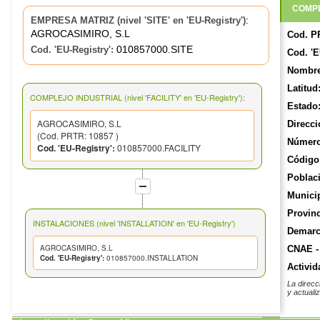
COMPL
:
EMPRESA MATRIZ (nivel 'SITE' en 'EU-Registry')
AGROCASIMIRO, S.L
Cod. P
010857000.SITE
Cod. 'EU-Registry':
Cod. 'E
Nombre
Latitud
COMPLEJO INDUSTRIAL (nivel 'FACILITY' en 'EU-Registry'):
Estado
AGROCASIMIRO, S.L
Direcci
(Cod. PRTR: 10857 )
Número
Cod. 'EU-Registry':
010857000.FACILITY
Código 
Poblac
Munici
Provinc
INSTALACIONES (nivel 'INSTALLATION' en 'EU-Registry')
Demarca
AGROCASIMIRO, S.L
CNAE -
Cod. 'EU-Registry':
010857000.INSTALLATION
Activid
La direcc
y actuali