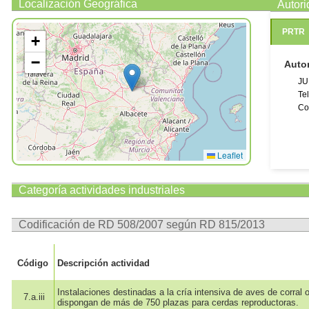
Localización Geográfica
Autor
PRTR
+
−
Auto
JU
Te
Co
Leaflet
Categoría actividades industriales
Codificación de RD 508/2007 según RD 815/2013
Código
Descripción actividad
Instalaciones destinadas a la cría intensiva de aves de corral
7.a.iii
dispongan de más de 750 plazas para cerdas reproductoras.