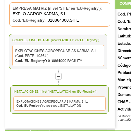
COMPL
:
EMPRESA MATRIZ (nivel 'SITE' en 'EU-Registry')
EXPLO.AGROP. KARMA, S.L.
Cod. P
010864000.SITE
Cod. 'EU-Registry':
Cod. 'E
Nombre
Latitud
COMPLEJO INDUSTRIAL (nivel 'FACILITY' en 'EU-Registry'):
Estado
EXPLOTACIONES AGROPECUARIAS KARMA, S. L.
Direcci
(Cod. PRTR: 10864 )
Número
Cod. 'EU-Registry':
010864000.FACILITY
Código 
Poblac
Munici
Provinc
INSTALACIONES (nivel 'INSTALLATION' en 'EU-Registry')
Demarca
EXPLOTACIONES AGROPECUARIAS KARMA, S. L.
CNAE -
Cod. 'EU-Registry':
010864000.INSTALLATION
Activid
La direcc
y actuali