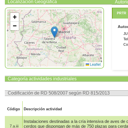
Localización Geográfica
Autor
PRTR
+
−
Auto
JU
Te
Co
Leaflet
Categoría actividades industriales
Codificación de RD 508/2007 según RD 815/2013
Código
Descripción actividad
Instalaciones destinadas a la cría intensiva de aves de c
cerdos que dispongan de más de 750 plazas para cerd
7.a.iii