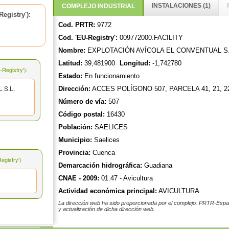
INSTALACIONES (1)
COMPLEJO INDUSTRIAL
:
egistry')
Cod. PRTR:
9772
Cod. 'EU-Registry':
009772000.FACILITY
Nombre:
EXPLOTACIÓN AVÍCOLA EL CONVENTUAL S.
Latitud:
39,481900
Longitud:
-1,742780
Registry'):
Estado:
En funcionamiento
 S.L.
Dirección:
ACCES POLÍGONO 507, PARCELA 41, 21, 22, 2
Número de vía:
507
Código postal:
16430
Población:
SAELICES
Municipio:
Saelices
Provincia:
Cuenca
gistry')
Demarcación hidrográfica:
Guadiana
CNAE - 2009:
01.47 - Avicultura
Actividad económica principal:
AVICULTURA
La dirección web ha sido proporcionada por el complejo. PRTR-Españ
y actualización de dicha dirección web.