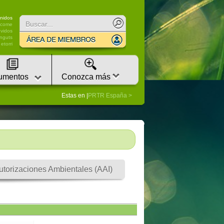
nidos
lcome
vidos
nguts
etorri
umentos
Conozca más
Estas en |
PRTR España
utorizaciones Ambientales (AAI)