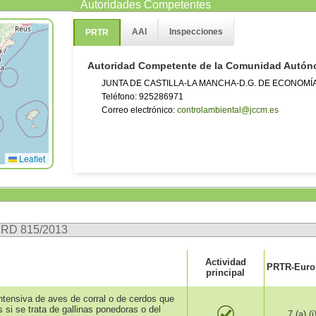
Autoridades Competentes
AAI
Inspecciones
PRTR
Autoridad Competente de la Comunidad Autó
JUNTA DE CASTILLA-LA MANCHA-D.G. DE ECONOMÍ
Teléfono: 925286971
Correo electrónico:
controlambiental@jccm.es
Leaflet
n RD 815/2013
Actividad
PRTR-Europ
principal
intensiva de aves de corral o de cerdos que
si se trata de gallinas ponedoras o del
7.(a).(i