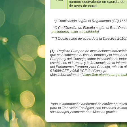
número equivalente en excreta de n
de aves de corral.
*) Codificación según el Reglamento (CE) 16
**) Codificación en España según el Real Decr
posteriores, texto consolidado)
***) Codificación de acuerdo a la Directiva 2010
(1)
.- Registro Europeo de Instalaciones Industr
que se establecen el tipo, el formato y la frecue
Europeo y del Consejo, sobre las emisiones ind
establecen el formato y la frecuencia de la info
del Parlamento Europeo y del Consejo, relativo al
91/689/CEE y 96/61/CE del Consejo.
Más información en:"
https://cdr.eionet.europa.eu/
Toda la información ambiental de carácter públic
para la Transición Ecológica, con los datos valid
sus trabajos y comentarios. Muchas gracias.