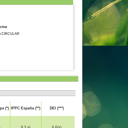
noma
A CIRCULAR
a (*)
IPPC España (**)
DEI (***)
)
9.3.a)
6.6(a)