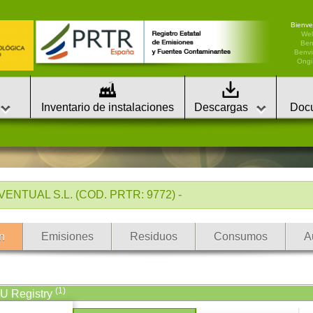
Bienve
We
Ben
Benvi
Ongi 
Inventario de instalaciones
Descargas
Doc
NTUAL S.L. (COD. PRTR: 9772) -
n
Emisiones
Residuos
Consumos
A
(1)
EU Registry