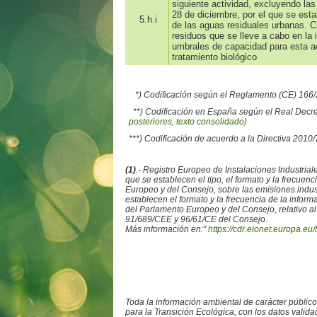
siguiente actividad, excluyendo las
28 de diciembre, por el que se esta
5.h.i
de las aguas residuales urbanas. C
residuos que se lleve a cabo en la 
umbrales de capacidad para esta ac
tratamiento biológico
*) Codificación según el Reglamento (CE) 16
**) Codificación en España según el Real Decr
posteriores, texto consolidado)
***) Codificación de acuerdo a la Directiva 2010
(1)
.- Registro Europeo de Instalaciones Industr
que se establecen el tipo, el formato y la frecue
Europeo y del Consejo, sobre las emisiones ind
establecen el formato y la frecuencia de la info
del Parlamento Europeo y del Consejo, relativo al
91/689/CEE y 96/61/CE del Consejo.
Más información en:"
https://cdr.eionet.europa.eu/
Toda la información ambiental de carácter públic
para la Transición Ecológica, con los datos valid