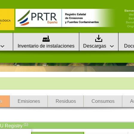
Bienve
We
Ben
Benvi
Ongi 
Inventario de instalaciones
Descargas
Doc
n
Emisiones
Residuos
Consumos
A
(1)
EU Registry