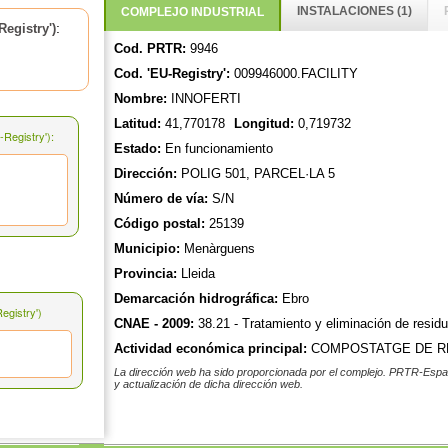
INSTALACIONES (1)
COMPLEJO INDUSTRIAL
:
egistry')
Cod. PRTR:
9946
Cod. 'EU-Registry':
009946000.FACILITY
Nombre:
INNOFERTI
Latitud:
41,770178
Longitud:
0,719732
Registry'):
Estado:
En funcionamiento
Dirección:
POLIG 501, PARCEL·LA 5
Número de vía:
S/N
Código postal:
25139
Municipio:
Menàrguens
Provincia:
Lleida
Demarcación hidrográfica:
Ebro
gistry')
CNAE - 2009:
38.21 - Tratamiento y eliminación de residu
Actividad económica principal:
COMPOSTATGE DE RE
La dirección web ha sido proporcionada por el complejo. PRTR-Españ
y actualización de dicha dirección web.