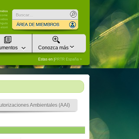
nidos
lcome
vidos
nguts
etorri
umentos
Conozca más
Estas en |
PRTR España
utorizaciones Ambientales (AAI)