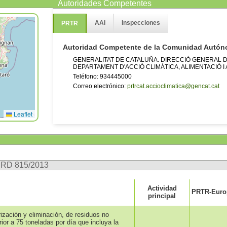
Autoridades Competentes
AAI
Inspecciones
PRTR
Autoridad Competente de la Comunidad Autó
GENERALITAT DE CATALUÑA. DIRECCIÓ GENERAL DE
DEPARTAMENT D'ACCIÓ CLIMÀTICA, ALIMENTACIÓ I
Teléfono: 934445000
Correo electrónico:
prtrcat.accioclimatica@gencat.cat
Leaflet
n RD 815/2013
Actividad
PRTR-Europ
principal
ización y eliminación, de residuos no
or a 75 toneladas por día que incluya la