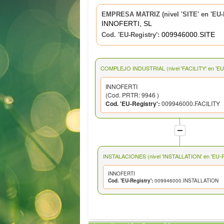
EMPRESA MATRIZ (nivel 'SITE' en 'EU-R
INNOFERTI, SL
009946000.SITE
Cod. 'EU-Registry':
COMPLEJO INDUSTRIAL (nivel 'FACILITY' en 'EU-
INNOFERTI
(Cod. PRTR: 9946 )
Cod. 'EU-Registry':
009946000.FACILITY
INSTALACIONES (nivel 'INSTALLATION' en 'EU-Re
INNOFERTI
Cod. 'EU-Registry':
009946000.INSTALLATION