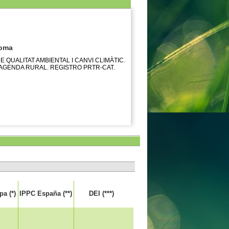
noma
 QUALITAT AMBIENTAL I CANVI CLIMÀTIC.
 AGENDA RURAL. REGISTRO PRTR-CAT.
a (*)
IPPC España (**)
DEI (***)