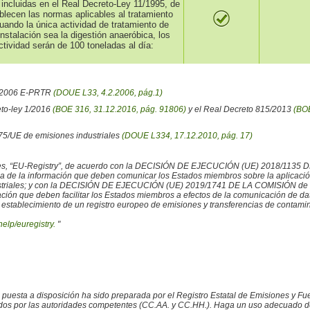
 incluidas en el Real Decreto-Ley 11/1995, de
blecen las normas aplicables al tratamiento
uando la única actividad de tratamiento de
instalación sea la digestión anaeróbica, los
tividad serán de 100 toneladas al día:
6/2006 E-PRTR
(DOUE L33, 4.2.2006, pág.1)
eto-ley 1/2016
(BOE 316, 31.12.2016, pág. 91806)
y el Real Decreto 815/2013
(BOE
/75/UE de emisiones industriales
(DOUE L334, 17.12.2010, pág. 17)
iales, “EU-Registry”, de acuerdo con la DECISIÓN DE EJECUCIÓN (UE) 2018/1135 
ncia de la información que deben comunicar los Estados miembros sobre la aplicaci
ustriales; y con la DECISIÓN DE EJECUCIÓN (UE) 2019/1741 DE LA COMISIÓN de 2
rmación que deben facilitar los Estados miembros a efectos de la comunicación de 
 establecimiento de un registro europeo de emisiones y transferencias de contamina
help/euregistry.
"
o puesta a disposición ha sido preparada por el Registro Estatal de Emisiones y 
ados por las autoridades competentes (CC.AA. y CC.HH.). Haga un uso adecuado de la