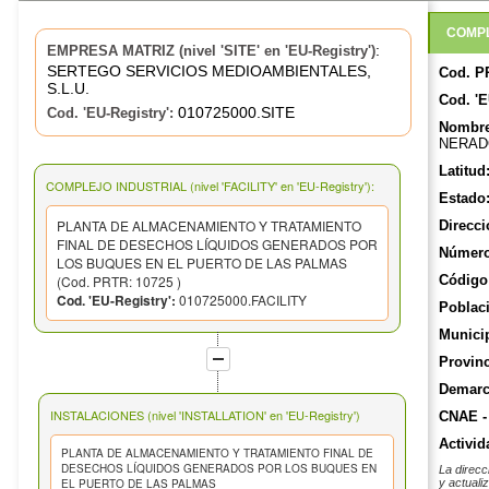
COMPL
:
EMPRESA MATRIZ (nivel 'SITE' en 'EU-Registry')
SERTEGO SERVICIOS MEDIOAMBIENTALES,
Cod. P
S.L.U.
Cod. 'E
010725000.SITE
Cod. 'EU-Registry':
Nombre
NERAD
Latitud
COMPLEJO INDUSTRIAL (nivel 'FACILITY' en 'EU-Registry'):
Estado
PLANTA DE ALMACENAMIENTO Y TRATAMIENTO
Direcci
FINAL DE DESECHOS LÍQUIDOS GENERADOS POR
Número
LOS BUQUES EN EL PUERTO DE LAS PALMAS
(Cod. PRTR: 10725 )
Código 
Cod. 'EU-Registry':
010725000.FACILITY
Poblac
Munici
Provinc
Demarca
INSTALACIONES (nivel 'INSTALLATION' en 'EU-Registry')
CNAE -
Activid
PLANTA DE ALMACENAMIENTO Y TRATAMIENTO FINAL DE
DESECHOS LÍQUIDOS GENERADOS POR LOS BUQUES EN
La direcc
EL PUERTO DE LAS PALMAS
y actuali