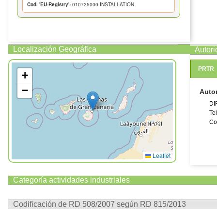
Cod. 'EU-Registry':
010725000.INSTALLATION
Localización Geográfica
Autor
PRTR
+
−
Auto
DI
Te
Co
Leaflet
Categoría actividades industriales
Codificación de RD 508/2007 según RD 815/2013