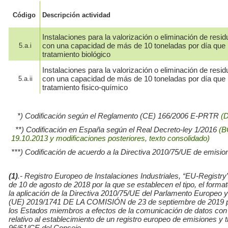
Código
Descripción actividad
Instalaciones para la valorización o eliminación de resid
con una capacidad de más de 10 toneladas por día que r
5.a.i
tratamiento biológico
Instalaciones para la valorización o eliminación de resid
con una capacidad de más de 10 toneladas por día que r
5.a.ii
tratamiento fisico-químico
*) Codificación según el Reglamento (CE) 166/2006 E-PRTR
(
**) Codificación en España según el Real Decreto-ley 1/2016
(B
19.10.2013 y modificaciones posteriores, texto consolidado)
***) Codificación de acuerdo a la Directiva 2010/75/UE de emisio
(1)
.- Registro Europeo de Instalaciones Industriales, “EU-Re
de 10 de agosto de 2018 por la que se establecen el tipo, el for
la aplicación de la Directiva 2010/75/UE del Parlamento Europe
(UE) 2019/1741 DE LA COMISIÓN de 23 de septiembre de 2019 por l
los Estados miembros a efectos de la comunicación de datos con
relativo al establecimiento de un registro europeo de emisiones y
96/61/CE del Consejo.