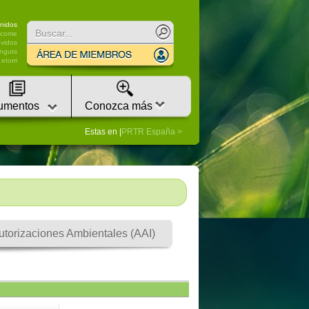
nidos
lcome
vidos
nguts
etorri
umentos
Conozca más
Estas en |
PRTR España
utorizaciones Ambientales (AAI)