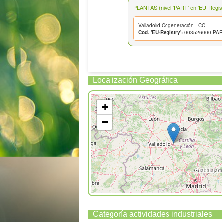
PLANTAS (nivel 'PART' en 'EU-Regist
Valladolid Cogeneración - CC
Cod. 'EU-Registry':
003526000.PA
Localización Geográfica
+
−
Categoría actividades industriales