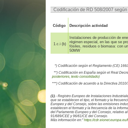
Codificación de RD 508/2007 segú
Código
Descripción actividad
Instalaciones de producción de ener
régimen especial, en las que se p
1.c.i (b)
fósiles, residuos o biomasa: con un
50MW
*) Codificación según el Reglamento (CE) 16
**) Codificación en España según el Real Decr
posteriores, texto consolidado)
***) Codificación de acuerdo a la Directiva 2010
(1)
.- Registro Europeo de Instalaciones Industr
que se establecen el tipo, el formato y la frecue
Europeo y del Consejo, sobre las emisiones ind
establecen el formato y la frecuencia de la info
del Parlamento Europeo y del Consejo, relativo al
91/689/CEE y 96/61/CE del Consejo.
Más información en:"
https://cdr.eionet.europa.eu/