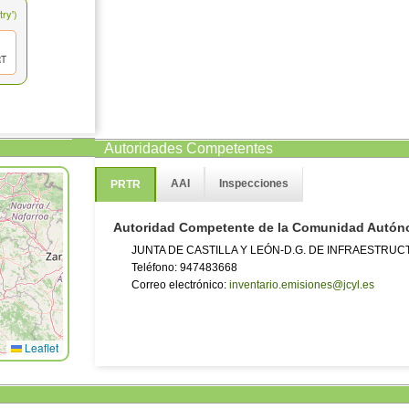
ry')
RT
Autoridades Competentes
AAI
Inspecciones
PRTR
Autoridad Competente de la Comunidad Autó
JUNTA DE CASTILLA Y LEÓN-D.G. DE INFRAESTRUC
Teléfono: 947483668
Correo electrónico:
inventario.emisiones@jcyl.es
Leaflet