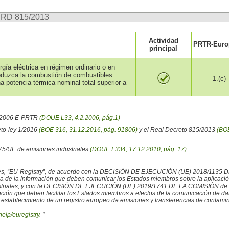
n RD 815/2013
Actividad
PRTR-Europ
principal
gía eléctrica en régimen ordinario o en
roduzca la combustión de combustibles
1.(c)
a potencia térmica nominal total superior a
6/2006 E-PRTR
(DOUE L33, 4.2.2006, pág.1)
eto-ley 1/2016
(BOE 316, 31.12.2016, pág. 91806)
y el Real Decreto 815/2013
(BOE
/75/UE de emisiones industriales
(DOUE L334, 17.12.2010, pág. 17)
iales, “EU-Registry”, de acuerdo con la DECISIÓN DE EJECUCIÓN (UE) 2018/1135 
ncia de la información que deben comunicar los Estados miembros sobre la aplicaci
ustriales; y con la DECISIÓN DE EJECUCIÓN (UE) 2019/1741 DE LA COMISIÓN de 2
rmación que deben facilitar los Estados miembros a efectos de la comunicación de 
 establecimiento de un registro europeo de emisiones y transferencias de contamina
help/euregistry.
"