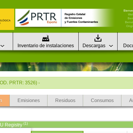
Bienve
We
Ben
Benvi
Ongi 
Inventario de instalaciones
Descargas
Doc
D. PRTR: 3526) -
n
Emisiones
Residuos
Consumos
A
(1)
EU Registry