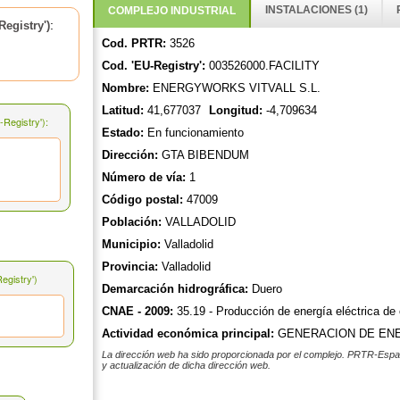
INSTALACIONES (1)
COMPLEJO INDUSTRIAL
:
egistry')
Cod. PRTR:
3526
Cod. 'EU-Registry':
003526000.FACILITY
Nombre:
ENERGYWORKS VITVALL S.L.
Latitud:
41,677037
Longitud:
-4,709634
Registry'):
Estado:
En funcionamiento
Dirección:
GTA BIBENDUM
Número de vía:
1
Código postal:
47009
Población:
VALLADOLID
Municipio:
Valladolid
Provincia:
Valladolid
gistry')
Demarcación hidrográfica:
Duero
CNAE - 2009:
35.19 - Producción de energía eléctrica de 
Actividad económica principal:
GENERACION DE EN
La dirección web ha sido proporcionada por el complejo. PRTR-Españ
y actualización de dicha dirección web.