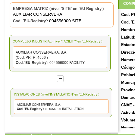
COMPL
:
EMPRESA MATRIZ (nivel 'SITE' en 'EU-Registry')
AUXILIAR CONSERVERA
Cod. P
004556000.SITE
Cod. 'EU-Registry':
Cod. 'E
Nombre
Latitud
COMPLEJO INDUSTRIAL (nivel 'FACILITY' en 'EU-Registry'):
Estado
AUXILIAR CONSERVERA, S.A.
Direcci
(Cod. PRTR: 4556 )
Número
Cod. 'EU-Registry':
004556000.FACILITY
Código 
Poblac
Munici
Provinc
INSTALACIONES (nivel 'INSTALLATION' en 'EU-Registry')
Demarca
AUXILIAR CONSERVERA, S.A.
CNAE -
Cod. 'EU-Registry':
004556000.INSTALLATION
Activid
Volume
Número