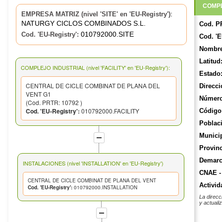
COMPL
:
EMPRESA MATRIZ (nivel 'SITE' en 'EU-Registry')
NATURGY CICLOS COMBINADOS S.L.
Cod. P
010792000.SITE
Cod. 'EU-Registry':
Cod. 'E
Nombre
Latitud
COMPLEJO INDUSTRIAL (nivel 'FACILITY' en 'EU-Registry'):
Estado
CENTRAL DE CICLE COMBINAT DE PLANA DEL
Direcci
VENT G1
Número
(Cod. PRTR: 10792 )
Cod. 'EU-Registry':
010792000.FACILITY
Código 
Poblac
Munici
Provinc
Demarca
INSTALACIONES (nivel 'INSTALLATION' en 'EU-Registry')
CNAE -
CENTRAL DE CICLE COMBINAT DE PLANA DEL VENT
Activid
Cod. 'EU-Registry':
010792000.INSTALLATION
La direcc
y actuali