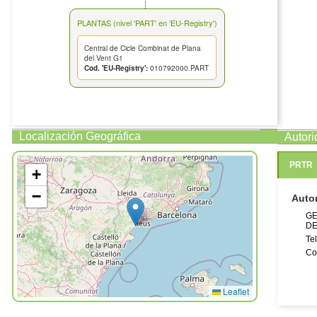
PLANTAS (nivel 'PART' en 'EU-Registry')
Central de Cicle Combinat de Plana
del Vent G1
Cod. 'EU-Registry':
010792000.PART
Localización Geográfica
Autor
PRTR
+
−
Auto
GE
DE
Te
Co
Leaflet