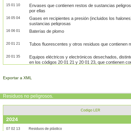
15 01 10
Envases que contienen restos de sustancias peligro
por ellas
16 05 04
Gases en recipientes a presión (incluidos los halone
sustancias peligrosas
16 06 01
Baterías de plomo
20 01 21
Tubos fluorescentes y otros residuos que contienen 
20 01 35
Equipos eléctricos y electrónicos desechados, distint
en los códigos 20 01 21 y 20 01 23, que contienen co
Exportar a XML
Residuos no peligrosos
.
Codigo LER
2024
07 02 13
Residuos de plástico