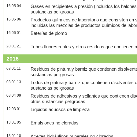
contaminados por sustancias peligrosas
16 05 04
Gases en recipientes a presión (incluidos los halone
sustancias peligrosas
16 05 06
Productos químicos de laboratorio que consisten en s
incluidas las mezclas de productos químicos de labora
16 06 01
Baterías de plomo
20 01 21
Tubos fluorescentes y otros residuos que contienen 
2016
08 01 11
Residuos de pintura y barniz que contienen disolvent
sustancias peligrosas
08 01 13
Lodos de pintura y barniz que contienen disolventes 
sustancias peligrosas
08 04 09
Residuos de adhesivos y sellantes que contienen dis
otras sustancias peligrosas
12 03 01
Líquidos acuosos de limpieza
13 01 05
Emulsiones no cloradas
13 01 10
Aceites hidráulicos minerales no clorados