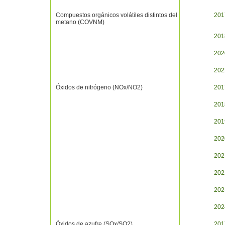
Compuestos orgánicos volátiles distintos del
201
metano (COVNM)
201
202
202
Óxidos de nitrógeno (NOx/NO2)
201
201
201
202
202
202
202
202
Óxidos de azufre (SOx/SO2)
201