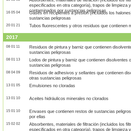
especificados en otra categoría), trapos de limpieza 
contaminados por sustancias peligrosas
16 05 04
Gases en recipientes a presión (incluidos los halone
sustancias peligrosas
20 01 21
Tubos fluorescentes y otros residuos que contienen 
2017
08 01 11
Residuos de pintura y barniz que contienen disolvent
sustancias peligrosas
08 01 13
Lodos de pintura y barniz que contienen disolventes 
sustancias peligrosas
08 04 09
Residuos de adhesivos y sellantes que contienen dis
otras sustancias peligrosas
13 01 05
Emulsiones no cloradas
13 01 10
Aceites hidráulicos minerales no clorados
15 01 10
Envases que contienen restos de sustancias peligro
por ellas
15 02 02
Absorbentes, materiales de filtración (incluidos los fil
especificados en otra categoría), trapos de limpieza 