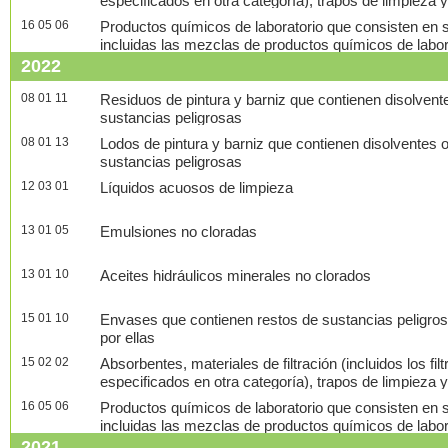
especificados en otra categoría), trapos de limpieza 
contaminados por sustancias peligrosas
16 05 06
Productos químicos de laboratorio que consisten en s
incluidas las mezclas de productos químicos de labora
2022
08 01 11
Residuos de pintura y barniz que contienen disolvent
sustancias peligrosas
08 01 13
Lodos de pintura y barniz que contienen disolventes 
sustancias peligrosas
12 03 01
Líquidos acuosos de limpieza
13 01 05
Emulsiones no cloradas
13 01 10
Aceites hidráulicos minerales no clorados
15 01 10
Envases que contienen restos de sustancias peligro
por ellas
15 02 02
Absorbentes, materiales de filtración (incluidos los fil
especificados en otra categoría), trapos de limpieza 
contaminados por sustancias peligrosas
16 05 06
Productos químicos de laboratorio que consisten en s
incluidas las mezclas de productos químicos de labora
2021