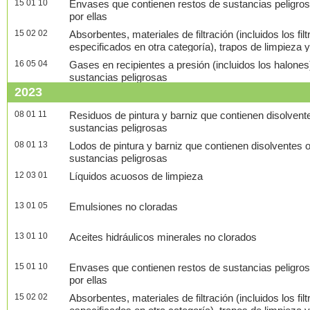
15 01 10
Envases que contienen restos de sustancias peligro
por ellas
15 02 02
Absorbentes, materiales de filtración (incluidos los fil
especificados en otra categoría), trapos de limpieza 
contaminados por sustancias peligrosas
16 05 04
Gases en recipientes a presión (incluidos los halone
sustancias peligrosas
2023
08 01 11
Residuos de pintura y barniz que contienen disolvent
sustancias peligrosas
08 01 13
Lodos de pintura y barniz que contienen disolventes 
sustancias peligrosas
12 03 01
Líquidos acuosos de limpieza
13 01 05
Emulsiones no cloradas
13 01 10
Aceites hidráulicos minerales no clorados
15 01 10
Envases que contienen restos de sustancias peligro
por ellas
15 02 02
Absorbentes, materiales de filtración (incluidos los fil