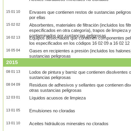
15 01 10
Envases que contienen restos de sustancias peligro
por ellas
15 02 02
Absorbentes, materiales de filtración (incluidos los fil
especificados en otra categoría), trapos de limpieza 
contaminados por sustancias peligrosas
16 02 13
Equipos desechados que contienen componentes peligr
los especificados en los códigos 16 02 09 a 16 02 12
16 05 04
Gases en recipientes a presión (incluidos los halone
sustancias peligrosas
2015
08 01 13
Lodos de pintura y barniz que contienen disolventes 
sustancias peligrosas
08 04 09
Residuos de adhesivos y sellantes que contienen dis
otras sustancias peligrosas
12 03 01
Líquidos acuosos de limpieza
13 01 05
Emulsiones no cloradas
13 01 10
Aceites hidráulicos minerales no clorados