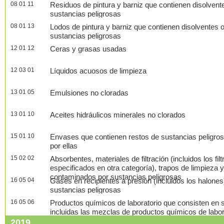
08 01 11
Residuos de pintura y barniz que contienen disolvent
sustancias peligrosas
08 01 13
Lodos de pintura y barniz que contienen disolventes 
sustancias peligrosas
12 01 12
Ceras y grasas usadas
12 03 01
Líquidos acuosos de limpieza
13 01 05
Emulsiones no cloradas
13 01 10
Aceites hidráulicos minerales no clorados
15 01 10
Envases que contienen restos de sustancias peligro
por ellas
15 02 02
Absorbentes, materiales de filtración (incluidos los fil
especificados en otra categoría), trapos de limpieza 
contaminados por sustancias peligrosas
16 05 04
Gases en recipientes a presión (incluidos los halone
sustancias peligrosas
16 05 06
Productos químicos de laboratorio que consisten en s
incluidas las mezclas de productos químicos de labora
2019