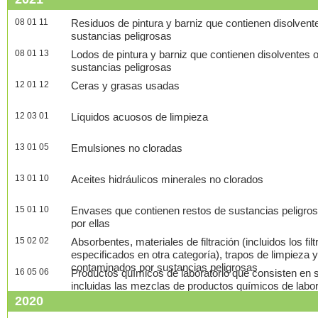
08 01 11
Residuos de pintura y barniz que contienen disolvent
sustancias peligrosas
08 01 13
Lodos de pintura y barniz que contienen disolventes 
sustancias peligrosas
12 01 12
Ceras y grasas usadas
12 03 01
Líquidos acuosos de limpieza
13 01 05
Emulsiones no cloradas
13 01 10
Aceites hidráulicos minerales no clorados
15 01 10
Envases que contienen restos de sustancias peligro
por ellas
15 02 02
Absorbentes, materiales de filtración (incluidos los fil
especificados en otra categoría), trapos de limpieza 
contaminados por sustancias peligrosas
16 05 06
Productos químicos de laboratorio que consisten en s
incluidas las mezclas de productos químicos de labora
2020