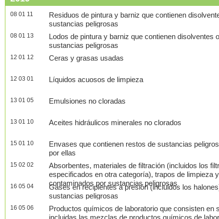
08 01 11
Residuos de pintura y barniz que contienen disolvent
sustancias peligrosas
08 01 13
Lodos de pintura y barniz que contienen disolventes 
sustancias peligrosas
12 01 12
Ceras y grasas usadas
12 03 01
Líquidos acuosos de limpieza
13 01 05
Emulsiones no cloradas
13 01 10
Aceites hidráulicos minerales no clorados
15 01 10
Envases que contienen restos de sustancias peligro
por ellas
15 02 02
Absorbentes, materiales de filtración (incluidos los fil
especificados en otra categoría), trapos de limpieza 
contaminados por sustancias peligrosas
16 05 04
Gases en recipientes a presión (incluidos los halone
sustancias peligrosas
16 05 06
Productos químicos de laboratorio que consisten en s
incluidas las mezclas de productos químicos de labora