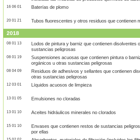
16 06 01
Baterías de plomo
20 01 21
Tubos fluorescentes y otros residuos que contienen 
2018
08 01 13
Lodos de pintura y barniz que contienen disolventes 
sustancias peligrosas
08 01 19
Suspensiones acuosas que contienen pintura o barni
orgánicos u otras sustancias peligrosas
08 04 09
Residuos de adhesivos y sellantes que contienen dis
otras sustancias peligrosas
12 03 01
Líquidos acuosos de limpieza
13 01 05
Emulsiones no cloradas
13 01 10
Aceites hidráulicos minerales no clorados
15 01 10
Envases que contienen restos de sustancias peligro
por ellas
15 02 02
Absorbentes, materiales de filtración (incluidos los fil