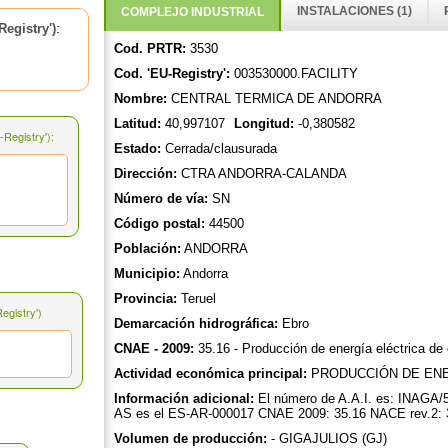
INSTALACIONES (1)
COMPLEJO INDUSTRIAL
:
egistry')
Cod. PRTR:
3530
Cod. 'EU-Registry':
003530000.FACILITY
Nombre:
CENTRAL TERMICA DE ANDORRA
Latitud:
40,997107
Longitud:
-0,380582
Registry'):
Estado:
Cerrada/clausurada
Dirección:
CTRA ANDORRA-CALANDA
Número de vía:
SN
Código postal:
44500
Población:
ANDORRA
Municipio:
Andorra
Provincia:
Teruel
gistry')
Demarcación hidrográfica:
Ebro
CNAE - 2009:
35.16 - Producción de energía eléctrica de
Actividad económica principal:
PRODUCCIÓN DE ENE
Información adicional:
El número de A.A.I. es: INAGA/
AS es el ES-AR-000017 CNAE 2009: 35.16 NACE rev.2: 35
Volumen de producción:
- GIGAJULIOS (GJ)