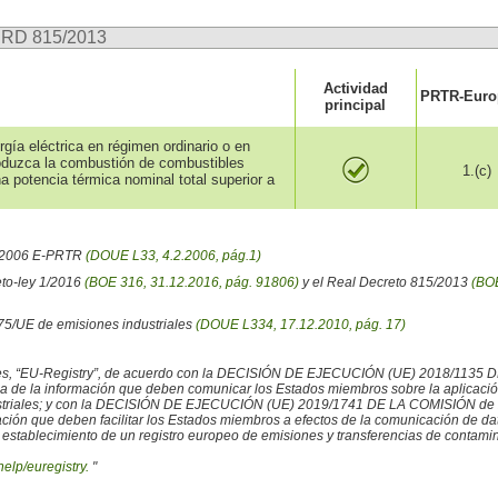
n RD 815/2013
Actividad
PRTR-Europ
principal
gía eléctrica en régimen ordinario o en
roduzca la combustión de combustibles
1.(c)
a potencia térmica nominal total superior a
6/2006 E-PRTR
(DOUE L33, 4.2.2006, pág.1)
eto-ley 1/2016
(BOE 316, 31.12.2016, pág. 91806)
y el Real Decreto 815/2013
(BOE
/75/UE de emisiones industriales
(DOUE L334, 17.12.2010, pág. 17)
iales, “EU-Registry”, de acuerdo con la DECISIÓN DE EJECUCIÓN (UE) 2018/1135 
ncia de la información que deben comunicar los Estados miembros sobre la aplicaci
ustriales; y con la DECISIÓN DE EJECUCIÓN (UE) 2019/1741 DE LA COMISIÓN de 2
rmación que deben facilitar los Estados miembros a efectos de la comunicación de 
 establecimiento de un registro europeo de emisiones y transferencias de contamina
help/euregistry.
"