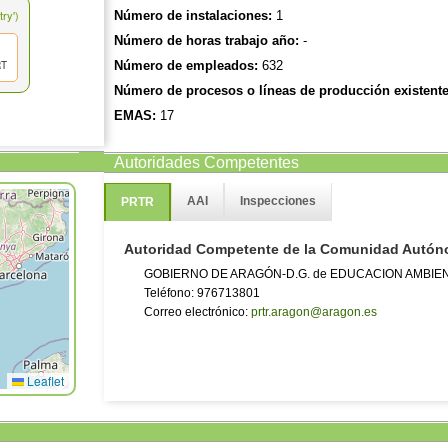
ry')
Número de instalaciones:
1
Número de horas trabajo año:
-
RT
Número de empleados:
632
Número de procesos o líneas de producción existente
EMAS:
17
WEB:
endesa.com
Autoridades Competentes
La dirección web ha sido proporcionada por el complejo. PRTR-Españ
y actualización de dicha dirección web.
AAI
Inspecciones
PRTR
Autoridad Competente de la Comunidad Autó
GOBIERNO DE ARAGÓN-D.G. de EDUCACION AMBIE
Teléfono: 976713801
Correo electrónico:
prtr.aragon@aragon.es
Leaflet