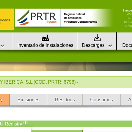
Bienve
We
Ben
Benvi
Ongi 
Inventario de instalaciones
Descargas
Doc
BERICA, S.L (COD. PRTR: 6796) -
n
Emisiones
Residuos
Consumos
A
(1)
EU Registry