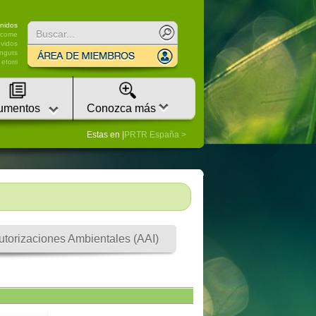
nidos
lcome
vidos
nguts
etorri
umentos
Conozca más
Estas en |
PRTR España
utorizaciones Ambientales (AAI)