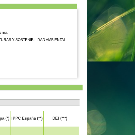
noma
TURAS Y SOSTENIBILIDAD AMBIENTAL
a (*)
IPPC España (**)
DEI (***)