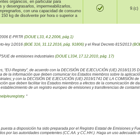
entes orgánicos, en particular para
os y desengrasarlos, impermeabilizarlos,
9.(c)
 impregnarlos, con una capacidad de consumo
 150 kg de disolvente por hora o superior a
6/2006 E-PRTR
(DOUE L33, 4.2.2006, pág.1)
eto-ley 1/2016
(BOE 316, 31.12.2016, pág. 91806)
y el Real Decreto 815/2013
(BOE
/75/UE de emisiones industriales
(DOUE L334, 17.12.2010, pág. 17)
iales, “EU-Registry”, de acuerdo con la DECISIÓN DE EJECUCIÓN (UE) 2018/1135 
ncia de la información que deben comunicar los Estados miembros sobre la aplicaci
ustriales; y con la DECISIÓN DE EJECUCIÓN (UE) 2019/1741 DE LA COMISIÓN de 2
rmación que deben facilitar los Estados miembros a efectos de la comunicación de 
 establecimiento de un registro europeo de emisiones y transferencias de contamina
help/euregistry.
"
o puesta a disposición ha sido preparada por el Registro Estatal de Emisiones y 
ados por las autoridades competentes (CC.AA. y CC.HH.). Haga un uso adecuado de la