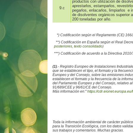
productos con utilización de disolv
aprestarlos, estamparlos, revestirl
9.c
pegarlos, enlacarlos, limpiarlos e
de disolventes orgánicos superior a
200 toneladas por año.
*) Codificación según el Reglamento (CE) 16
**) Codificación en España según el Real Decr
posteriores, texto consolidado)
***) Codificación de acuerdo a la Directiva 2010
(1)
.- Registro Europeo de Instalaciones Industr
que se establecen el tipo, el formato y la frecue
Europeo y del Consejo, sobre las emisiones ind
establecen el formato y la frecuencia de la info
del Parlamento Europeo y del Consejo, relativo al
91/689/CEE y 96/61/CE del Consejo.
Más información en:"
https://cdr.eionet.europa.eu/
Toda la información ambiental de carácter públic
para la Transición Ecológica, con los datos valid
sus trabajos y comentarios. Muchas gracias.