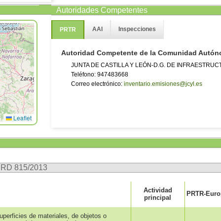
Autoridades Competentes
AAI
Inspecciones
PRTR
Autoridad Competente de la Comunidad Autó
JUNTA DE CASTILLA Y LEÓN-D.G. DE INFRAESTRUC
Teléfono: 947483668
Correo electrónico:
inventario.emisiones@jcyl.es
Leaflet
n RD 815/2013
Actividad
PRTR-Europ
principal
uperficies de materiales, de objetos o