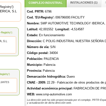
INSTALACIONES (1)
COMPLEJO INDUSTRIAL
:
egistry')
RICA, S.L
Cod. PRTR:
6796
Cod. 'EU-Registry':
006796000.FACILITY
Nombre:
SMP AUTOMOTIVE TECHNOLOGY IBERICA, 
Latitud:
42,001552
Longitud:
-4,514587
Registry'):
Estado:
En funcionamiento
, S.L
Dirección:
C POLIG:INDUSTRIAL NUESTRA SEÑORA D
Número de vía:
S/N
Código postal:
34004
Población:
PALENCIA
Municipio:
Palencia
Provincia:
Palencia
gistry')
Demarcación hidrográfica:
Duero
 (ANTES
CNAE - 2009:
22.29 - Fabricación de otros productos de p
Actividad económica principal:
FABRICACIÓN DE PR
WEB:
www.smp-automotive.com
La dirección web ha sido proporcionada por el complejo. PRTR-Españ
y actualización de dicha dirección web.