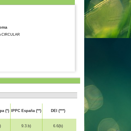
noma
A CIRCULAR
a (*)
IPPC España (**)
DEI (***)
)
9.3.b)
6.6(b)