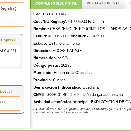
INSTALACIONES (1)
COMPLEJO INDUSTRIAL
:
egistry')
Cod. PRTR:
10095
Cod. 'EU-Registry':
010095000.FACILITY
Nombre:
CEBADERO DE PORCINO LOS LLANOS AAI-C
Latitud:
40,004600
Longitud:
-2,514400
Registry'):
Estado:
En funcionamiento
I-CU-071
Dirección:
ACCES PARAJE
Número de vía:
S/N
Código postal:
16195
Municipio:
Huerta de la Obispalía
Provincia:
Cuenca
Demarcación hidrográfica:
Guadiana
gistry')
CNAE - 2009:
01.46 - Explotación de ganado porcino
071
Actividad económica principal:
EXPLOTACION DE G
La dirección web ha sido proporcionada por el complejo. PRTR-Españ
y actualización de dicha dirección web.