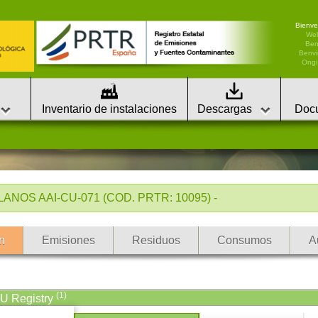
Bienve
We
Ben
Benvi
Ongi 
Inventario de instalaciones
Descargas
Doc
NOS AAI-CU-071 (COD. PRTR: 10095) -
n
Emisiones
Residuos
Consumos
A
(1)
EU Registry