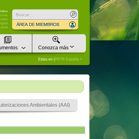
nidos
lcome
vidos
nguts
etorri
umentos
Conozca más
Estas en |
PRTR España
utorizaciones Ambientales (AAI)