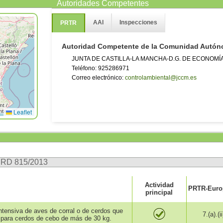
Autoridades Competentes
AAI
Inspecciones
PRTR
Autoridad Competente de la Comunidad Autó
JUNTA DE CASTILLA-LA MANCHA-D.G. DE ECONOMÍ
Teléfono: 925286971
Correo electrónico:
controlambiental@jccm.es
Leaflet
n RD 815/2013
Actividad
PRTR-Europ
principal
intensiva de aves de corral o de cerdos que
7.(a).(ii
para cerdos de cebo de más de 30 kg.