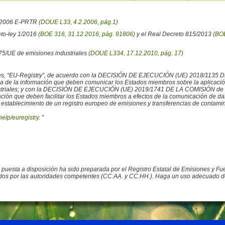
6/2006 E-PRTR
(DOUE L33, 4.2.2006, pág.1)
eto-ley 1/2016
(BOE 316, 31.12.2016, pág. 91806)
y el Real Decreto 815/2013
(BOE
/75/UE de emisiones industriales
(DOUE L334, 17.12.2010, pág. 17)
iales, “EU-Registry”, de acuerdo con la DECISIÓN DE EJECUCIÓN (UE) 2018/1135 
ncia de la información que deben comunicar los Estados miembros sobre la aplicaci
ustriales; y con la DECISIÓN DE EJECUCIÓN (UE) 2019/1741 DE LA COMISIÓN de 2
rmación que deben facilitar los Estados miembros a efectos de la comunicación de 
 establecimiento de un registro europeo de emisiones y transferencias de contamina
help/euregistry.
"
o puesta a disposición ha sido preparada por el Registro Estatal de Emisiones y 
ados por las autoridades competentes (CC.AA. y CC.HH.). Haga un uso adecuado de la