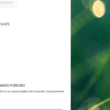
PLANTAS
U-071
ANADO PORCINO
a no se responsabiliza del contenido, funcionamiento