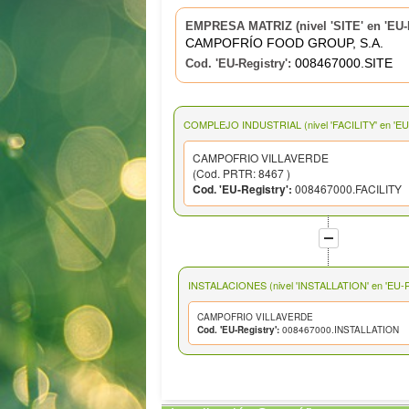
EMPRESA MATRIZ (nivel 'SITE' en 'EU-R
CAMPOFRÍO FOOD GROUP, S.A.
008467000.SITE
Cod. 'EU-Registry':
COMPLEJO INDUSTRIAL (nivel 'FACILITY' en 'EU-
CAMPOFRIO VILLAVERDE
(Cod. PRTR: 8467 )
Cod. 'EU-Registry':
008467000.FACILITY
INSTALACIONES (nivel 'INSTALLATION' en 'EU-Re
CAMPOFRIO VILLAVERDE
Cod. 'EU-Registry':
008467000.INSTALLATION