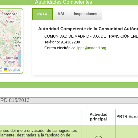
Autoridades Competentes
AAI
Inspecciones
PRTR
Autoridad Competente de la Comunidad Autó
COMUNIDAD DE MADRID - D.G. DE TRANSICIÓN EN
Teléfono: 914382200
Correo electrónico:
ippc@madrid.org
Leaflet
n RD 815/2013
Actividad
PRTR-Europ
principal
rentes del mero envasado, de las siguientes
iamente, destinadas a la fabricación de