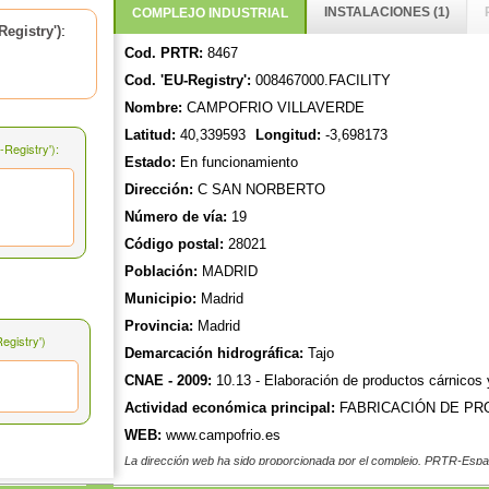
INSTALACIONES (1)
COMPLEJO INDUSTRIAL
:
egistry')
Cod. PRTR:
8467
Cod. 'EU-Registry':
008467000.FACILITY
Nombre:
CAMPOFRIO VILLAVERDE
Latitud:
40,339593
Longitud:
-3,698173
Registry'):
Estado:
En funcionamiento
Dirección:
C SAN NORBERTO
Número de vía:
19
Código postal:
28021
Población:
MADRID
Municipio:
Madrid
Provincia:
Madrid
gistry')
Demarcación hidrográfica:
Tajo
CNAE - 2009:
10.13 - Elaboración de productos cárnicos y
Actividad económica principal:
FABRICACIÓN DE PR
WEB:
www.campofrio.es
La dirección web ha sido proporcionada por el complejo. PRTR-Españ
y actualización de dicha dirección web.