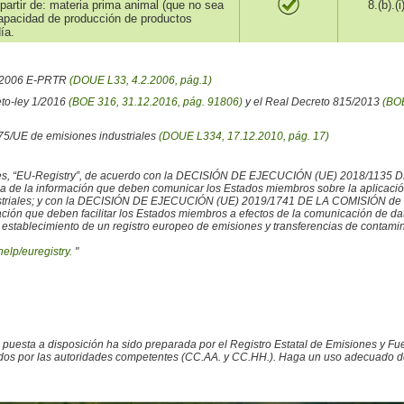
partir de: materia prima animal (que no sea
8.(b).(i
capacidad de producción de productos
ía.
6/2006 E-PRTR
(DOUE L33, 4.2.2006, pág.1)
eto-ley 1/2016
(BOE 316, 31.12.2016, pág. 91806)
y el Real Decreto 815/2013
(BOE
/75/UE de emisiones industriales
(DOUE L334, 17.12.2010, pág. 17)
iales, “EU-Registry”, de acuerdo con la DECISIÓN DE EJECUCIÓN (UE) 2018/1135 
ncia de la información que deben comunicar los Estados miembros sobre la aplicaci
ustriales; y con la DECISIÓN DE EJECUCIÓN (UE) 2019/1741 DE LA COMISIÓN de 2
rmación que deben facilitar los Estados miembros a efectos de la comunicación de 
 establecimiento de un registro europeo de emisiones y transferencias de contamina
help/euregistry.
"
o puesta a disposición ha sido preparada por el Registro Estatal de Emisiones y 
ados por las autoridades competentes (CC.AA. y CC.HH.). Haga un uso adecuado de la