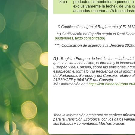
8.b.i
productos alimenticios o piensos a 
exclusivamente la leche), de una 
acabados superior a 75 toneladas/d
*) Codificación según el Reglamento (CE) 16
**) Codificación en España según el Real Decr
posteriores, texto consolidado)
***) Codificación de acuerdo a la Directiva 2010
(1)
.- Registro Europeo de Instalaciones Industr
que se establecen el tipo, el formato y la frecue
Europeo y del Consejo, sobre las emisiones ind
establecen el formato y la frecuencia de la info
del Parlamento Europeo y del Consejo, relativo al
91/689/CEE y 96/61/CE del Consejo.
Más información en:"
https://cdr.eionet.europa.eu/
Toda la información ambiental de carácter públic
para la Transición Ecológica, con los datos valid
sus trabajos y comentarios. Muchas gracias.