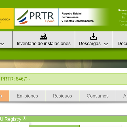
Bienve
We
Ben
Benvi
Ongi 
Inventario de instalaciones
Descargas
Doc
PRTR: 8467) -
n
Emisiones
Residuos
Consumos
A
(1)
EU Registry