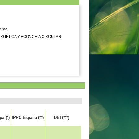
noma
ERGÉTICA Y ECONOMIA CIRCULAR
a (*)
IPPC España (**)
DEI (***)