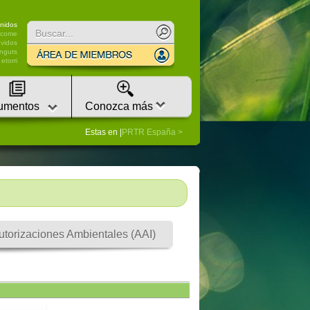
nidos
lcome
vidos
nguts
etorri
umentos
Conozca más
Estas en |
PRTR España
utorizaciones Ambientales (AAI)